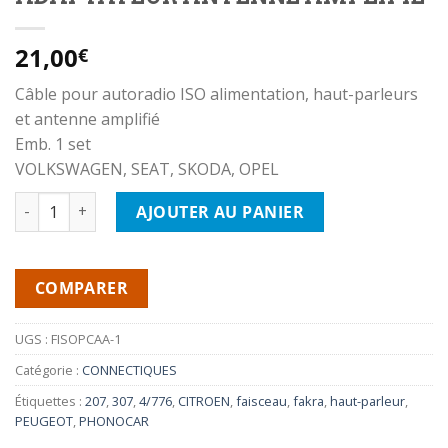
21,00
€
Câble pour autoradio ISO alimentation, haut-parleurs
et antenne amplifié
Emb. 1 set
VOLKSWAGEN, SEAT, SKODA, OPEL
quantité de FISOVWAA - Câble alim+4HP+antenne VW/ SEAT
AJOUTER AU PANIER
COMPARER
UGS :
FISOPCAA-1
Catégorie :
CONNECTIQUES
Étiquettes :
207
,
307
,
4/776
,
CITROEN
,
faisceau
,
fakra
,
haut-parleur
,
PEUGEOT
,
PHONOCAR