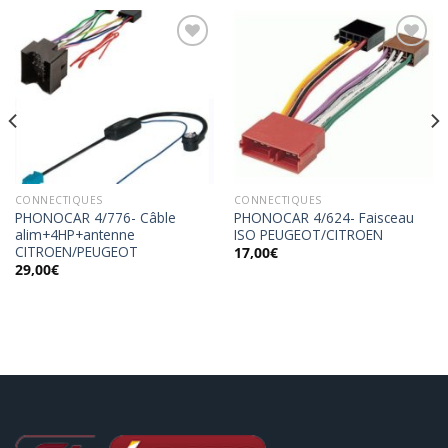
Ajouter
Ajouter
à la
à la
wishlist
wishlist
CONNECTIQUES
CONNECTIQUES
PHONOCAR 4/776- Câble
PHONOCAR 4/624- Faisceau
alim+4HP+antenne
ISO PEUGEOT/CITROEN
CITROEN/PEUGEOT
17,00
€
29,00
€