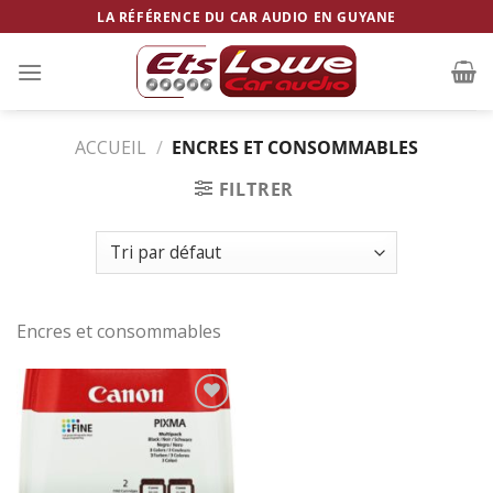
Skip
LA RÉFÉRENCE DU CAR AUDIO EN GUYANE
to
content
ACCUEIL
/
ENCRES ET CONSOMMABLES
FILTRER
Encres et consommables
Ajouter
à la
wishlist