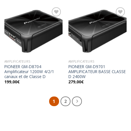
était :
est :
599,90€.
499,00€.
Ajouter
Ajouter
à la
à la
wishlist
wishlist
AMPLIFICATEURS
AMPLIFICATEURS
PIONEER GM-D8704
PIONEER GM-D9701
Amplificateur 1200W 4/2/1
AMPLIFICATEUR BASSE CLASSE
canaux et de Classe D
D 2400W
199,00
€
279,00
€
1
2