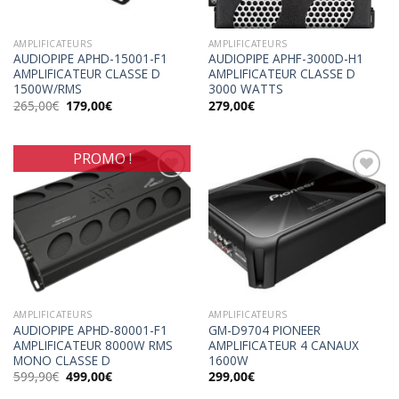
AMPLIFICATEURS
AMPLIFICATEURS
AUDIOPIPE APHD-15001-F1
AUDIOPIPE APHF-3000D-H1
AMPLIFICATEUR CLASSE D
AMPLIFICATEUR CLASSE D
1500W/RMS
3000 WATTS
Le
Le
265,00
€
179,00
€
279,00
€
prix
prix
initial
actuel
était :
est :
265,00€.
179,00€.
PROMO !
Ajouter
Ajouter
à la
à la
wishlist
wishlist
AMPLIFICATEURS
AMPLIFICATEURS
AUDIOPIPE APHD-80001-F1
GM-D9704 PIONEER
AMPLIFICATEUR 8000W RMS
AMPLIFICATEUR 4 CANAUX
MONO CLASSE D
1600W
Le
Le
599,90
€
499,00
€
299,00
€
prix
prix
initial
actuel