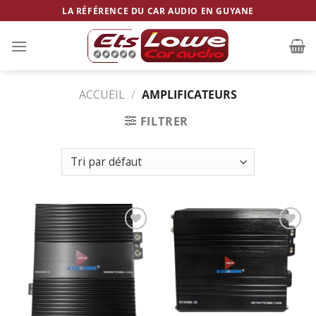
Skip
LA RÉFÉRENCE DU CAR AUDIO EN GUYANE
to
content
ACCUEIL
/
AMPLIFICATEURS
FILTRER
Ajouter
Ajouter
à la
à la
wishlist
wishlist