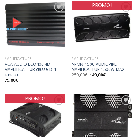
PROMO !
Ajouter
Ajouter
à la
à la
wishlist
wishlist
AMPLIFICATEURS
AMPLIFICATEURS
ACA AUDIO ECO400.4D
APMN-1500 AUDIOPIPE
AMPLIFICATEUR classe D 4
AMPIFICATEUR 1500W MAX
canaux
Le
Le
259,00
€
149,00
€
prix
prix
79,00
€
initial
actuel
était :
est :
259,00€.
149,00€.
PROMO !
Ajouter
Ajouter
à la
à la
wishlist
wishlist