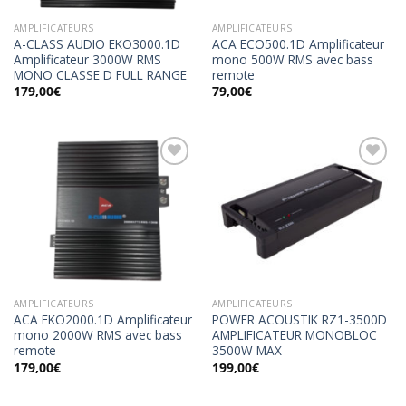
AMPLIFICATEURS
AMPLIFICATEURS
A-CLASS AUDIO EKO3000.1D
ACA ECO500.1D Amplificateur
Amplificateur 3000W RMS
mono 500W RMS avec bass
MONO CLASSE D FULL RANGE
remote
179,00
€
79,00
€
Ajouter
Ajouter
à la
à la
wishlist
wishlist
AMPLIFICATEURS
AMPLIFICATEURS
ACA EKO2000.1D Amplificateur
POWER ACOUSTIK RZ1-3500D
mono 2000W RMS avec bass
AMPLIFICATEUR MONOBLOC
remote
3500W MAX
179,00
€
199,00
€