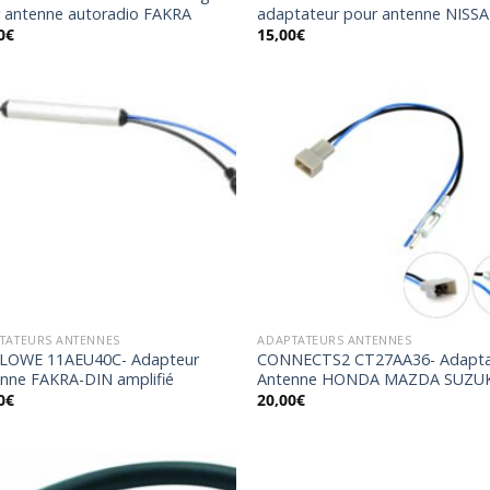
 antenne autoradio FAKRA
adaptateur pour antenne NISS
0
€
15,00
€
Ajouter
Ajo
à la
à 
wishlist
wish
TATEURS ANTENNES
ADAPTATEURS ANTENNES
 LOWE 11AEU40C- Adapteur
CONNECTS2 CT27AA36- Adapta
nne FAKRA-DIN amplifié
Antenne HONDA MAZDA SUZUK
0
€
20,00
€