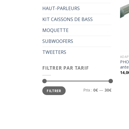
HAUT-PARLEURS
KIT CAISSONS DE BASS
MOQUETTE
SUBWOOFERS
TWEETERS
ADAP
PHO
ant
FILTRER PAR TARIF
14,0
Prix
Prix
Prix :
0€
—
30€
FILTRER
min
max