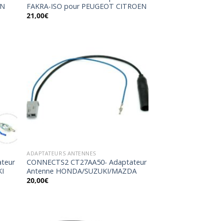
AN
FAKRA-ISO pour PEUGEOT CITROEN
21,00
€
uter
Ajouter
la
à la
list
wishlist
ADAPTATEURS ANTENNES
teur
CONNECTS2 CT27AA50- Adaptateur
I
Antenne HONDA/SUZUKI/MAZDA
20,00
€