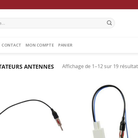
CONTACT
MON COMPTE
PANIER
TATEURS ANTENNES
Affichage de 1–12 sur 19 résulta
Ajouter
Ajo
à la
à 
wishlist
wish