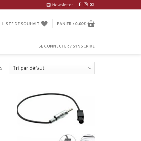
Newsletter
LISTE DE SOUHAIT
PANIER /
0,00
€
SE CONNECTER / S’INSCRIRE
ts
uter
Ajouter
la
à la
list
wishlist