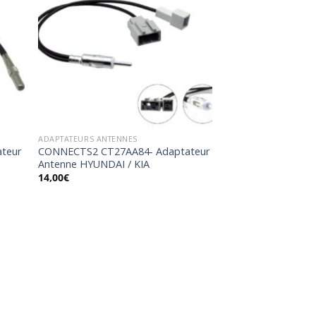
uter
Ajouter
la
à la
list
wishlist
ADAPTATEURS ANTENNES
teur
CONNECTS2 CT27AA84- Adaptateur
Antenne HYUNDAI / KIA
14,00
€