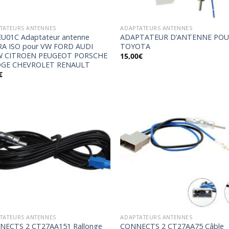
TATEURS ANTENNES
ADAPTATEURS ANTENNES
U01C Adaptateur antenne
ADAPTATEUR D’ANTENNE PO
RA ISO pour VW FORD AUDI
TOYOTA
 CITROEN PEUGEOT PORSCHE
15,00
€
GE CHEVROLET RENAULT
€
Ajouter
Ajo
à la
à 
wishlist
wish
TATEURS ANTENNES
ADAPTATEURS ANTENNES
NECTS 2 CT27AA151 Rallonge
CONNECTS 2 CT27AA75 Câble