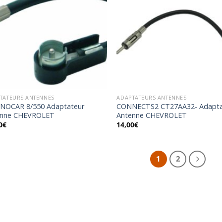
Ajouter
Ajo
à la
à 
wishlist
wish
TATEURS ANTENNES
ADAPTATEURS ANTENNES
NOCAR 8/550 Adaptateur
CONNECTS2 CT27AA32- Adapta
enne CHEVROLET
Antenne CHEVROLET
0
€
14,00
€
1
2