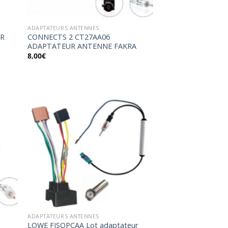
ADAPTATEURS ANTENNES
UR
CONNECTS 2 CT27AA06
ADAPTATEUR ANTENNE FAKRA
8,00
€
uter
Ajouter
la
à la
list
wishlist
ADAPTATEURS ANTENNES
LOWE FISOPCAA Lot adaptateur