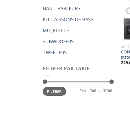
HAUT-PARLEURS
KIT CAISSONS DE BASS
MOQUETTE
SUBWOOFERS
ACCE
CON
TWEETERS
insta
229,
FILTRER PAR TARIF
Prix
Prix
Prix :
30€
—
300€
FILTRER
min
max