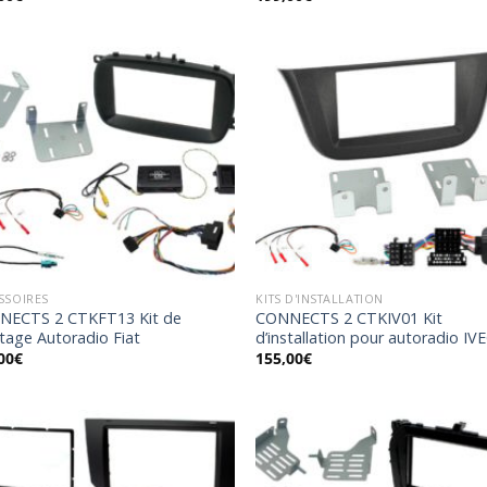
Ajouter
Ajo
à la
à 
wishlist
wish
SSOIRES
KITS D'INSTALLATION
NECTS 2 CTKFT13 Kit de
CONNECTS 2 CTKIV01 Kit
age Autoradio Fiat
d’installation pour autoradio IV
00
€
155,00
€