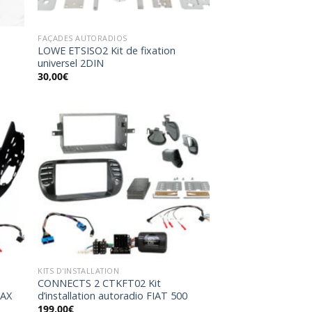
FAÇADES AUTORADIOS
LOWE ETSISO2 Kit de fixation
universel 2DIN
30,00
€
uter
Ajouter
la
à la
list
wishlist
KITS D'INSTALLATION
CONNECTS 2 CTKFT02 Kit
RAX
d’installation autoradio FIAT 500
199,00
€