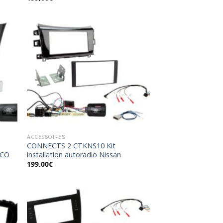
uter
Ajouter
la
à la
list
wishlist
ACCESSOIRES
CONNECTS 2 CTKNS10 Kit
ECO
installation autoradio Nissan
199,00
€