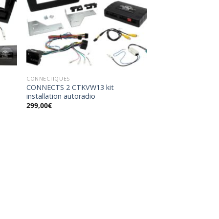
uter
Ajouter
la
à la
list
wishlist
CONNECTIQUES
CONNECTS 2 CTKVW13 kit
installation autoradio
299,00
€