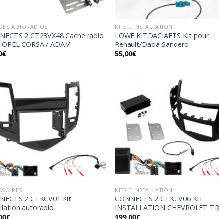
DES AUTORADIOS
KITS D'INSTALLATION
NECTS 2 CT23VX48 Cache radio
LOWE KITDACIAETS Kit pour
r OPEL CORSA / ADAM
Renault/Dacia Sandero
0
€
55,00
€
Ajouter
Ajo
à la
à 
wishlist
wish
SSOIRES
KITS D'INSTALLATION
NECTS 2 CTKCV01 Kit
CONNECTS 2 CTKCV06 KIT
allation autoradio
INSTALLATION CHEVROLET T
00
€
199,00
€