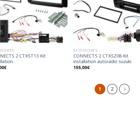
Ajouter
Ajo
à la
à 
wishlist
wish
SSOIRES
ACCESSOIRES
NECTS 2 CTKST13 Kit
CONNECTS 2 CTKSZ08 Kit
llation
installation autoradio suzuki
00
€
155,00
€
1
2