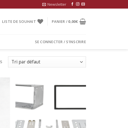
Newsletter
LISTE DE SOUHAIT
PANIER /
0,00
€
SE CONNECTER / S’INSCRIRE
ts
uter
Ajouter
la
à la
list
wishlist