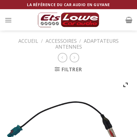
Skip
LA RÉFÉRENCE DU CAR AUDIO EN GUYANE
to
content
ACCUEIL
/
ACCESSOIRES
/
ADAPTATEURS
ANTENNES
FILTRER