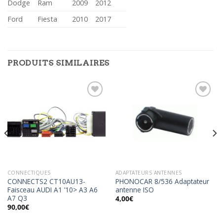
Dodge
Ram
2009
2012
Ford
Fiesta
2010
2017
PRODUITS SIMILAIRES
Ajouter
Ajouter
à la
à la
wishlist
wishlist
CONNECTIQUES
ADAPTATEURS ANTENNES
CONNECTS2 CT10AU13-
PHONOCAR 8/536 Adaptateur
Faisceau AUDI A1 ’10> A3 A6
antenne ISO
A7 Q3
4,00
€
90,00
€