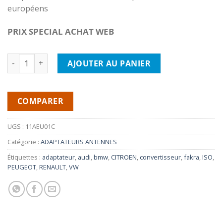
européens
PRIX SPECIAL ACHAT WEB
quantité de 11AEU01C Adaptateur antenne FAKRA ISO pou
AJOUTER AU PANIER
COMPARER
UGS :
11AEU01C
Catégorie :
ADAPTATEURS ANTENNES
Étiquettes :
adaptateur
,
audi
,
bmw
,
CITROEN
,
convertisseur
,
fakra
,
ISO
,
PEUGEOT
,
RENAULT
,
VW