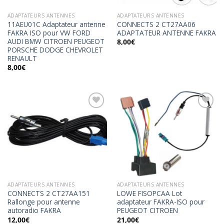
ADAPTATEURS ANTENNES
ADAPTATEURS ANTENNES
11AEU01C Adaptateur antenne
CONNECTS 2 CT27AA06
FAKRA ISO pour VW FORD
ADAPTATEUR ANTENNE FAKRA
AUDI BMW CITROEN PEUGEOT
8,00
€
PORSCHE DODGE CHEVROLET
RENAULT
8,00
€
Ajouter
Ajouter
à la
à la
wishlist
wishlist
ADAPTATEURS ANTENNES
ADAPTATEURS ANTENNES
CONNECTS 2 CT27AA151
LOWE FISOPCAA Lot
Rallonge pour antenne
adaptateur FAKRA-ISO pour
autoradio FAKRA
PEUGEOT CITROEN
12,00
€
21,00
€