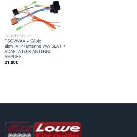
Ajouter
à la
wishlist
CONNECTIQUES
FISOVWAA – Câble
alim+4HP+antenne VW/ SEAT +
ADAPTATEUR ANTENNE
AMPLIFIE
21,00
€