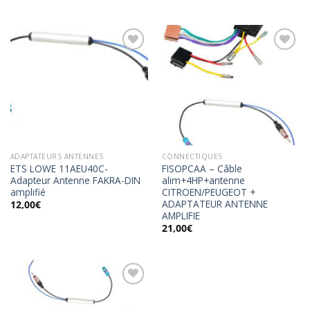
Ajouter
Ajouter
à la
à la
wishlist
wishlist
ADAPTATEURS ANTENNES
CONNECTIQUES
ETS LOWE 11AEU40C-
FISOPCAA – Câble
Adapteur Antenne FAKRA-DIN
alim+4HP+antenne
amplifié
CITROEN/PEUGEOT +
ADAPTATEUR ANTENNE
12,00
€
AMPLIFIE
21,00
€