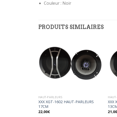
Couleur : Noir
PRODUITS SIMILAIRES
Ajouter
Ajouter
à la
à la
wishlist
wishlist
HAUT-PARLEURS
HAUT
008ND- Haut-
XXX XGT-1602 HAUT-PARLEURS
XXX 
17CM
13C
22,00
€
21,0