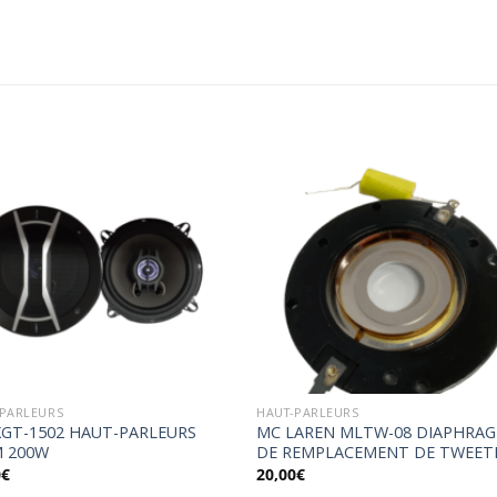
Ajouter
Ajou
à la
à l
wishlist
wishl
-PARLEURS
HAUT-PARLEURS
XGT-1502 HAUT-PARLEURS
MC LAREN MLTW-08 DIAPHRA
M 200W
DE REMPLACEMENT DE TWEET
0
€
20,00
€