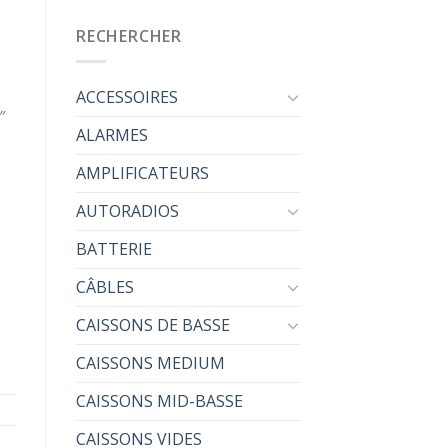
RECHERCHER
ACCESSOIRES
″
ALARMES
AMPLIFICATEURS
AUTORADIOS
parleur médium bass 16.5 cm haute performance 260W max
BATTERIE
CÂBLES
CAISSONS DE BASSE
CAISSONS MEDIUM
CAISSONS MID-BASSE
CAISSONS VIDES