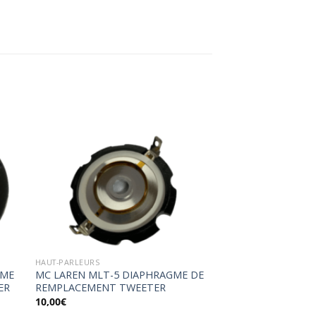
ter
Ajouter
a
à la
ist
wishlist
HAUT-PARLEURS
GME
MC LAREN MLT-5 DIAPHRAGME DE
ER
REMPLACEMENT TWEETER
10,00
€