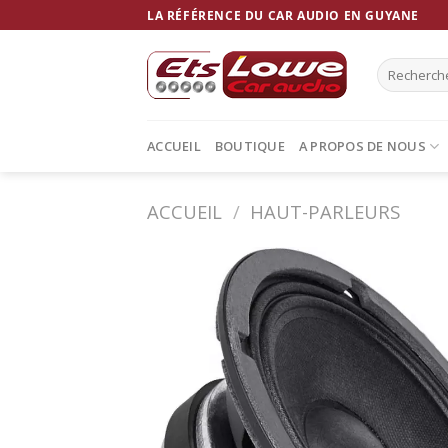
Skip
LA RÉFÉRENCE DU CAR AUDIO EN GUYANE
to
content
Recherche
pour :
ACCUEIL
BOUTIQUE
A PROPOS DE NOUS
ACCUEIL
/
HAUT-PARLEURS