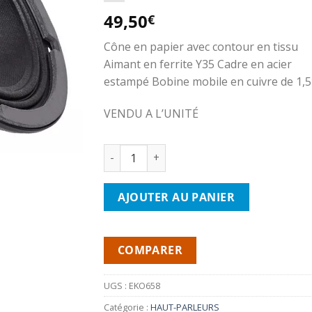
49,50
€
Cône en papier avec contour en tissu
Aimant en ferrite Y35 Cadre en acier
estampé Bobine mobile en cuivre de 1,5
VENDU A L’UNITÉ
quantité de A-CLASS AUDIO EKO658 Haut-
AJOUTER AU PANIER
COMPARER
UGS :
EKO658
Catégorie :
HAUT-PARLEURS