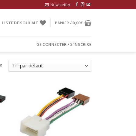
Newsletter
LISTE DE SOUHAIT
PANIER /
0,00
€
SE CONNECTER / S’INSCRIRE
ts
uter
Ajouter
la
à la
list
wishlist