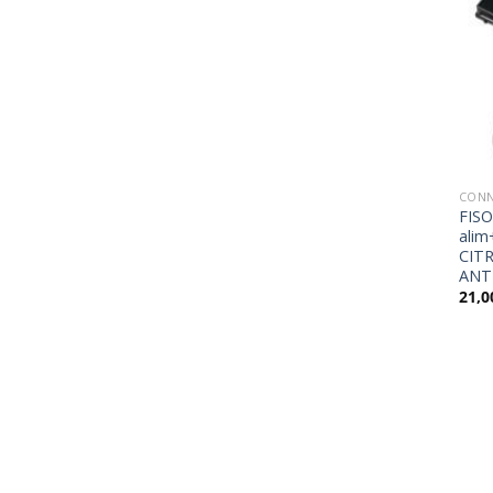
CONN
FISO
ali
CIT
ANT
21,0