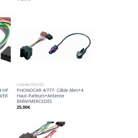
uter
Ajouter
la
à la
list
wishlist
CONNECTIQUES
4 HP
PHONOCAR 4/777- Câble Alim+4
VER
Haut-Parleurs+Antenne
BMW/MERCEDES
25,00
€