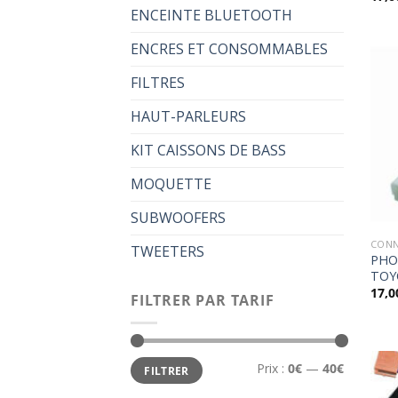
ENCEINTE BLUETOOTH
ENCRES ET CONSOMMABLES
FILTRES
HAUT-PARLEURS
KIT CAISSONS DE BASS
MOQUETTE
SUBWOOFERS
CONN
TWEETERS
PHO
TOYO
17,0
FILTRER PAR TARIF
Prix
Prix
Prix :
0€
—
40€
FILTRER
min
max