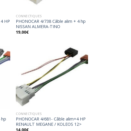
CONNECTIQUES
 4 HP
PHONOCAR 4/738 Câble alim + 4 hp
NISSAN ALMERA-TINO
19,00
€
uter
Ajouter
la
à la
list
wishlist
CONNECTIQUES
 hp
PHONOCAR 4/681- Câble alim+4 HP
RENAULT MEGANE / KOLEOS 12>
14,00
€