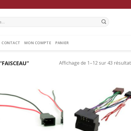
CONTACT
MON COMPTE
PANIER
“FAISCEAU”
Affichage de 1–12 sur 43 résulta
Ajouter
Ajo
à la
à 
wishlist
wish