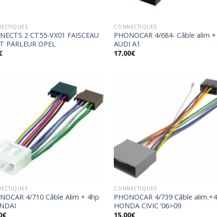
ECTIQUES
CONNECTIQUES
NECTS 2 CT55-VX01 FAISCEAU
PHONOCAR 4/684- Câble alim +
T PARLEUR OPEL
AUDI A1
€
17,00
€
Ajouter
Ajo
à la
à 
wishlist
wish
ECTIQUES
CONNECTIQUES
OCAR 4/710 Câble Alim + 4hp
PHONOCAR 4/739 Câble alim.+4
NDAI
HONDA CIVIC ’06>09
0
€
15,00
€