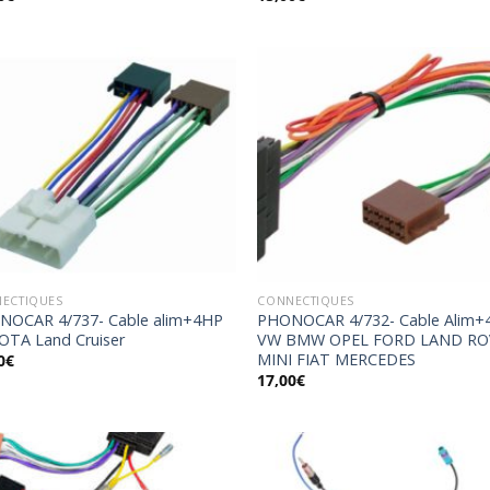
Ajouter
Ajo
à la
à 
wishlist
wish
ECTIQUES
CONNECTIQUES
NOCAR 4/737- Cable alim+4HP
PHONOCAR 4/732- Cable Alim+
TA Land Cruiser
VW BMW OPEL FORD LAND RO
MINI FIAT MERCEDES
0
€
17,00
€