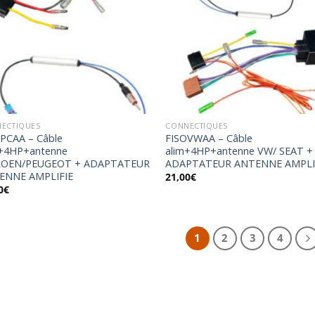
Ajouter
Ajo
à la
à 
wishlist
wish
ECTIQUES
CONNECTIQUES
PCAA – Câble
FISOVWAA – Câble
m+4HP+antenne
alim+4HP+antenne VW/ SEAT +
ROEN/PEUGEOT + ADAPTATEUR
ADAPTATEUR ANTENNE AMPLI
ENNE AMPLIFIE
21,00
€
0
€
1
2
3
4