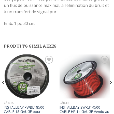
un flux de puissance maximal, à l’élimination du bruit et
à un transfert de signal pur.
Emb. 1 pç. 30 cm.
PRODUITS SIMILAIRES
Ajouter
Ajouter
à la
à la
wishlist
wishlist
CÂBLES
CÂBLES
INSTALLBAY PWBL18500 –
INSTALLBAY SWRB14500-
CÂBLE 18 GAUGE pour
CÂBLE HP 14 GAUGE Vendu au