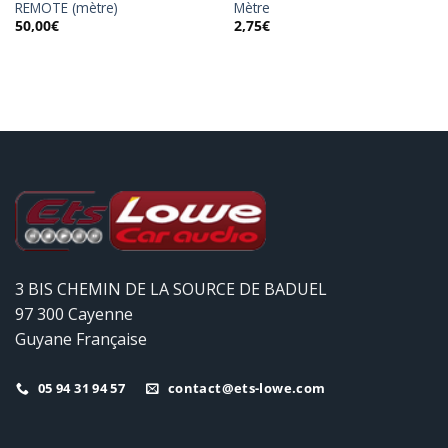
REMOTE (mètre)
Mètre
50,00
€
2,75
€
3 BIS CHEMIN DE LA SOURCE DE BADUEL
97 300 Cayenne
Guyane Française
05 94 31 94 57
contact@ets-lowe.com