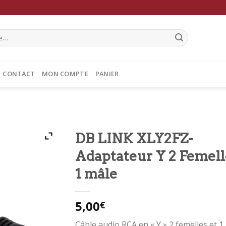
CONTACT
MON COMPTE
PANIER
DB LINK XLY2FZ-
Adaptateur Y 2 Femell
1 mâle
5,00
€
Câble audio RCA en « Y » 2 femelles et 1