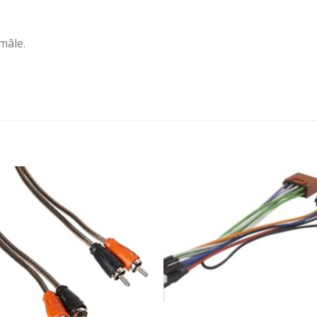
mâle.
Ajouter
Ajou
à la
à l
wishlist
wishl