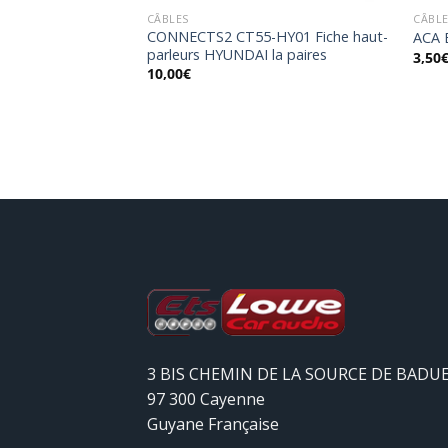
CÂBLES
CÂBL
ABSQ1M2F Câble
CONNECTS2 CT55-HY01 Fiche haut-
ACA 
parleurs HYUNDAI la paires
3,50
10,00
€
3 BIS CHEMIN DE LA SOURCE DE BADU
97 300 Cayenne
Guyane Française