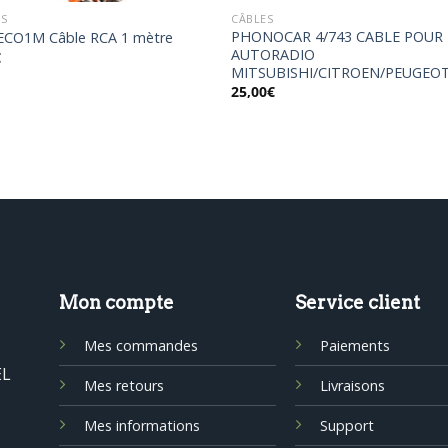
ES
CÂBLES
PHONOCAR 4/743 CABLE POUR
ECO1M Câble RCA 1 mètre
AUTORADIO
€
MITSUBISHI/CITROEN/PEUGEO
25,00
€
Mon compte
Service client
Mes commandes
Paiements
EL
Mes retours
Livraisons
Mes informations
Support