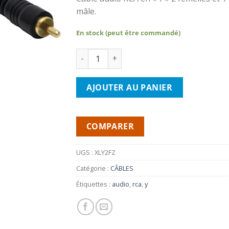
mâle.
En stock (peut être commandé)
quantité de DB LINK XLY2FZ- Adaptateur Y 
AJOUTER AU PANIER
COMPARER
UGS :
XLY2FZ
Catégorie :
CÂBLES
Étiquettes :
audio
,
rca
,
y