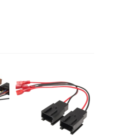
ter
Ajouter
a
à la
ist
wishlist