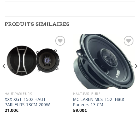
PRODUITS SIMILAIRES
Ajouter
Ajouter
à la
à la
wishlist
wishlist
HAUT-PARLEURS
HAUT-PARLEURS
XXX XGT-1502 HAUT-
MC LAREN MLS-T52- Haut-
PARLEURS 13CM 200W
Parleurs 13 CM
21,00
€
59,00
€