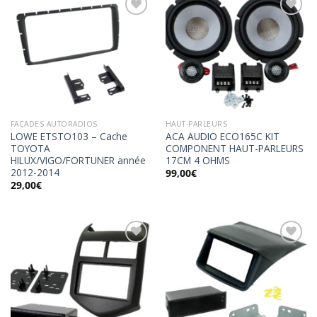
Ajouter
Ajouter
à la
à la
wishlist
wishlist
FAÇADES AUTORADIOS
HAUT-PARLEURS
LOWE ETSTO103 – Cache
ACA AUDIO ECO165C KIT
TOYOTA
COMPONENT HAUT-PARLEURS
HILUX/VIGO/FORTUNER année
17CM 4 OHMS
2012-2014
99,00
€
29,00
€
Ajouter
Ajouter
à la
à la
wishlist
wishlist