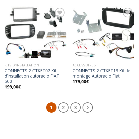
Ajouter
Ajouter
à la
à la
wishlist
wishlist
KITS D'INSTALLATION
ACCESSOIRES
CONNECTS 2 CTKFT02 Kit
CONNECTS 2 CTKFT13 Kit de
d’installation autoradio FIAT
montage Autoradio Fiat
500
179,00
€
199,00
€
1
2
3