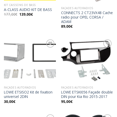
KIT CAISSONS DE BASS
FAÇADES AUTORADIOS
A-CLASS AUDIO KIT DE BASS
CONNECTS 2 CT23VX48 Cache
Le
Le
177,00
€
139,00
€
radio pour OPEL CORSA /
prix
prix
initial
actuel
ADAM
était :
est :
89,00
€
177,00€.
139,00€.
Ajouter
Ajouter
à la
à la
wishlist
wishlist
FAÇADES AUTORADIOS
FAÇADES AUTORADIOS
LOWE ETSISO2 Kit de fixation
LOWE ETSKI056 Façade double
universel 2DIN
DIN pour Kia Rio 2015-2017
30,00
€
95,00
€