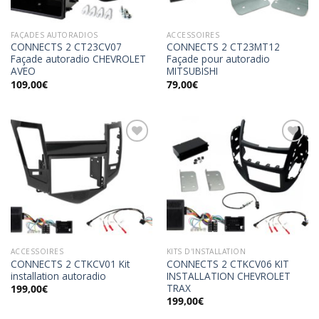
FAÇADES AUTORADIOS
ACCESSOIRES
CONNECTS 2 CT23CV07
CONNECTS 2 CT23MT12
Façade autoradio CHEVROLET
Façade pour autoradio
AVEO
MITSUBISHI
109,00
€
79,00
€
Ajouter
Ajouter
à la
à la
wishlist
wishlist
ACCESSOIRES
KITS D'INSTALLATION
CONNECTS 2 CTKCV01 Kit
CONNECTS 2 CTKCV06 KIT
installation autoradio
INSTALLATION CHEVROLET
TRAX
199,00
€
199,00
€