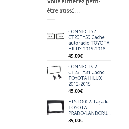
Vous aimerez peut-
être aussi…
CONNECTS2
CT23TY59 Cache
autoradio TOYOTA
HILUX 2015-2018
49,00
€
CONNECTS 2
CT23TY31 Cache
TOYOTA HILUX
2012-2015
45,00
€
ETSTO002- Façade
TOYOTA
PRADO/LANDCRUISER
39,00
€