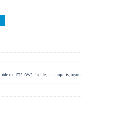
TA HILUX/VIGO/FORTUNER année 2012-2014
uble din
,
ETSLOWE
,
façade
,
kit
,
supports
,
toyota