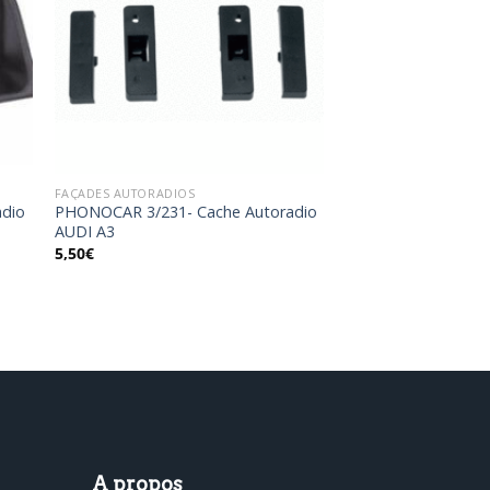
ter
Ajouter
a
à la
ist
wishlist
FAÇADES AUTORADIOS
adio
PHONOCAR 3/231- Cache Autoradio
AUDI A3
5,50
€
A propos