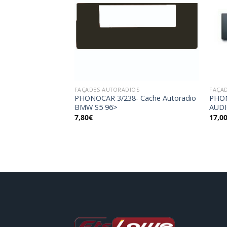
Ajouter
Ajouter
à la
à la
wishlist
wishlist
OS
FAÇADES AUTORADIOS
FAÇA
 Cache Autoradio
PHONOCAR 3/238- Cache Autoradio
PHON
BMW S5 96>
AUDI
7,80
€
17,0