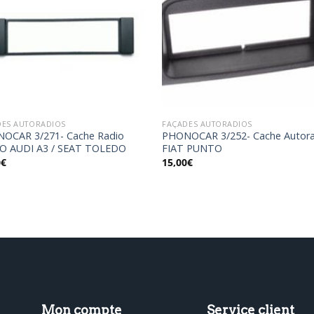
Ajouter
Ajou
à la
à l
wishlist
wishl
DES AUTORADIOS
FAÇADES AUTORADIOS
OCAR 3/271- Cache Radio
PHONOCAR 3/252- Cache Autor
O AUDI A3 / SEAT TOLEDO
FIAT PUNTO
0
€
15,00
€
Mon compte
Service client