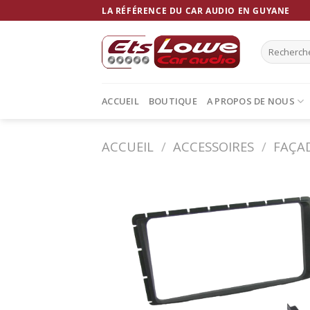
Skip
LA RÉFÉRENCE DU CAR AUDIO EN GUYANE
to
content
Recherche
pour :
ACCUEIL
BOUTIQUE
A PROPOS DE NOUS
ACCUEIL
/
ACCESSOIRES
/
FAÇA