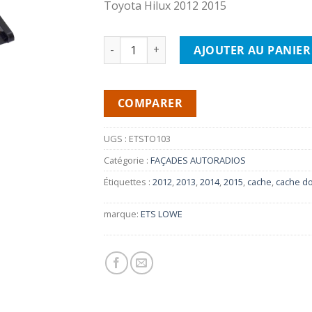
Toyota Hilux 2012 2015
quantité de LOWE ETSTO103 - Cache TOYO
AJOUTER AU PANIER
COMPARER
UGS :
ETSTO103
Catégorie :
FAÇADES AUTORADIOS
Étiquettes :
2012
,
2013
,
2014
,
2015
,
cache
,
cache do
marque:
ETS LOWE