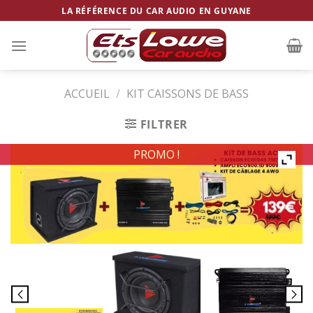
Skip
LA RÉFÉRENCE DU CAR AUDIO EN GUYANE
to
content
ACCUEIL
/
KIT CAISSONS DE BASS
FILTRER
PROMO !