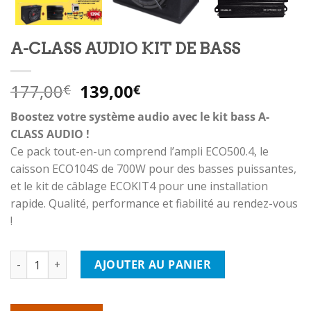
A-CLASS AUDIO KIT DE BASS
Le
Le
177,00
139,00
€
€
prix
prix
Boostez votre système audio avec le kit bass A-
initial
actuel
CLASS AUDIO !
était :
est :
Ce pack tout-en-un comprend l’ampli ECO500.4, le
177,00€.
139,00€.
caisson ECO104S de 700W pour des basses puissantes,
et le kit de câblage ECOKIT4 pour une installation
rapide. Qualité, performance et fiabilité au rendez-vous
!
quantité de A-CLASS AUDIO KIT DE BASS
AJOUTER AU PANIER