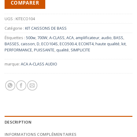
COMPARER
UGS :
KITECO104
Catégorie :
KIT CAISSONS DE BASS
Étiquettes :
500w
,
700W
,
A-CLASS
,
ACA
,
amplificateur
,
audio
,
BASS
,
BASSES
,
caisson
,
D
,
ECO104S
,
ECO500.4
,
ECOKIT4
,
haute qualité
,
kit
,
PERFORMANCE
,
PUISSANTE
,
qualité
,
SIMPLICITE
marque:
ACA A-CLASS AUDIO
DESCRIPTION
INFORMATIONS COMPLÉMENTAIRES