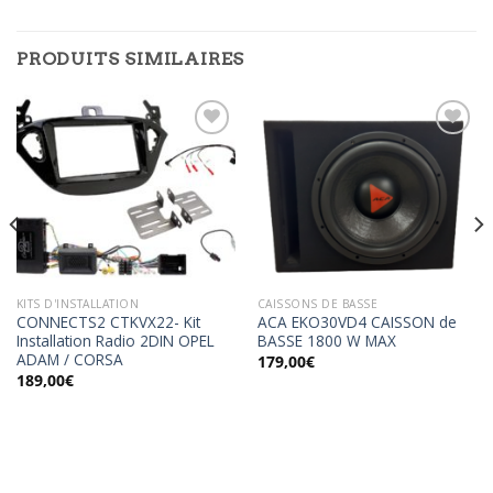
PRODUITS SIMILAIRES
Ajouter
Ajouter
à la
à la
wishlist
wishlist
KITS D'INSTALLATION
CAISSONS DE BASSE
CONNECTS2 CTKVX22- Kit
ACA EKO30VD4 CAISSON de
Installation Radio 2DIN OPEL
BASSE 1800 W MAX
ADAM / CORSA
179,00
€
189,00
€