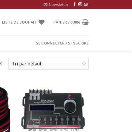
Newsletter
LISTE DE SOUHAIT
PANIER /
0,00
€
SE CONNECTER / S’INSCRIRE
ts
uter
Ajouter
la
à la
list
wishlist