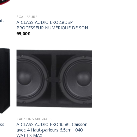
ÉGALISEURS
t-
A-CLASS AUDIO EKO2.8DSP
PROCESSEUR NUMÉRIQUE DE SON
99,00
€
uter
Ajouter
la
à la
list
wishlist
CAISSONS MID-BASSE
ss
A-CLASS AUDIO EKO4658L Caisson
avec 4 Haut-parleurs 6.5cm 1040
WATTS MAX