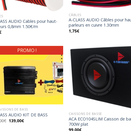
CÂBLES
ES
A-CLASS AUDIO Câbles pour hau
ASS AUDIO Cables pour haut-
parleurs en cuivre 1.30mm
eurs 0,8mm 1.50€/m
1,75
€
€
PROMO !
Ajouter
Ajo
à la
à 
wishlist
wish
CAISSONS DE BASS
CAISSONS DE BASSE
ASS AUDIO KIT DE BASS
ACA ECO104SLIM Caisson de ba
Le
Le
00
€
139,00
€
700W plat
prix
prix
initial
actuel
99,00
€