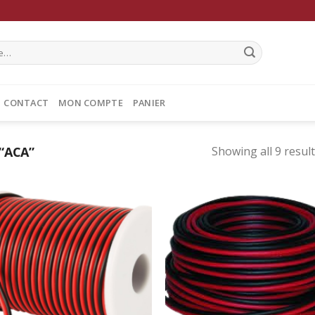
CONTACT
MON COMPTE
PANIER
“ACA”
Showing all 9 resul
Ajouter
Ajo
à la
à 
wishlist
wish