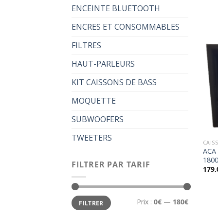
ENCEINTE BLUETOOTH
ENCRES ET CONSOMMABLES
FILTRES
HAUT-PARLEURS
KIT CAISSONS DE BASS
MOQUETTE
SUBWOOFERS
TWEETERS
CAIS
ACA
180
FILTRER PAR TARIF
179,
Prix
Prix
Prix :
0€
—
180€
FILTRER
min
max