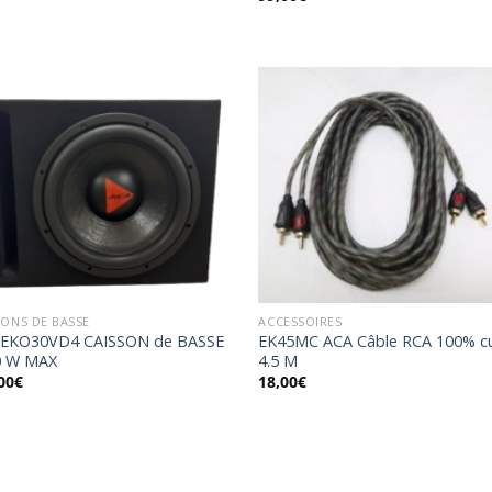
était :
est :
177,00€.
139,00€.
Ajouter
Ajo
à la
à 
wishlist
wish
SONS DE BASSE
ACCESSOIRES
 EKO30VD4 CAISSON de BASSE
EK45MC ACA Câble RCA 100% cu
0 W MAX
4.5 M
00
€
18,00
€