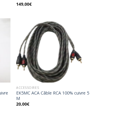
149,00
€
uter
Ajouter
la
à la
list
wishlist
ACCESSOIRES
ivre
EK5MC ACA Câble RCA 100% cuivre 5
M
20,00
€