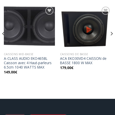
Ajouter
Ajouter
à la
à la
wishlist
wishlist
CAISSONS MID-BASSE
CAISSONS DE BASSE
A-CLASS AUDIO EKO4658L
ACA EKO30VD4 CAISSON de
Caisson avec 4 Haut-parleurs
BASSE 1800 W MAX
6.5cm 1040 WATTS MAX
179,00
€
149,00
€