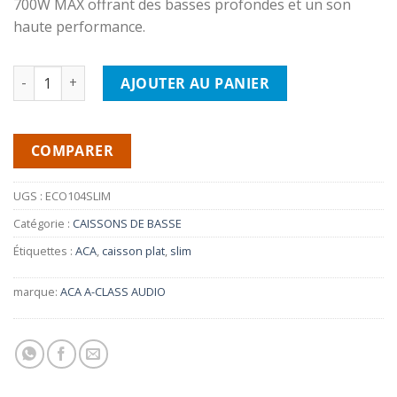
700W MAX offrant des basses profondes et un son
haute performance.
quantité de ACA ECO104SLIM Caisson de bass 700W plat
AJOUTER AU PANIER
COMPARER
UGS :
ECO104SLIM
Catégorie :
CAISSONS DE BASSE
Étiquettes :
ACA
,
caisson plat
,
slim
marque:
ACA A-CLASS AUDIO