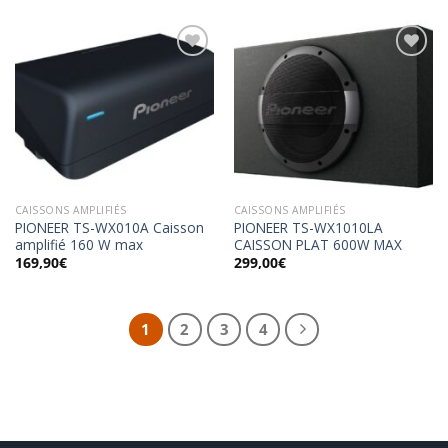
Ajouter
Ajouter
à la
à la
wishlist
wishlist
CAISSONS AMPLIFIÉS
CAISSONS AMPLIFIÉS
PIONEER TS-WX010A Caisson
PIONEER TS-WX1010LA
amplifié 160 W max
CAISSON PLAT 600W MAX
169,90
€
299,00
€
1
2
3
4