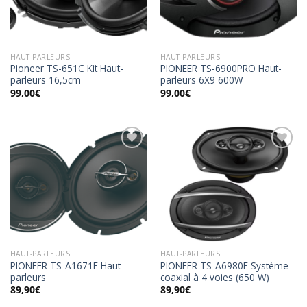
wishlist
wishlist
HAUT-PARLEURS
HAUT-PARLEURS
Pioneer TS-651C Kit Haut-
PIONEER TS-6900PRO Haut-
parleurs 16,5cm
parleurs 6X9 600W
99,00
€
99,00
€
Ajouter
Ajouter
à la
à la
wishlist
wishlist
HAUT-PARLEURS
HAUT-PARLEURS
PIONEER TS-A1671F Haut-
PIONEER TS-A6980F Système
parleurs
coaxial à 4 voies (650 W)
89,90
€
89,90
€