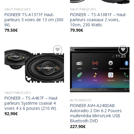
HAUT-PARLEURS
HAUT-PARLEURS
PIONEER TS-A1371F Haut-
PIONEER – TS-A1081F – Haut-
parleurs 3 voies de 13 cm (300
parleurs coaxiaux 2 voies,
W).
10cm, 230 Watts
79,50
€
79,90
€
Ajouter
Ajouter
à la
à la
wishlist
wishlist
HAUT-PARLEURS
PIONEER – TS-A467F – Haut
AUTORADIOS
parleurs Système coaxial 4
PIONEER AVH-A240DAB
voies 4 x 6 pouces (210 W).
Autoradio 2 Din 6.2 Pouces
92,90
€
multimédia MirrorLink USB
Bluetooth DVD
227,90
€