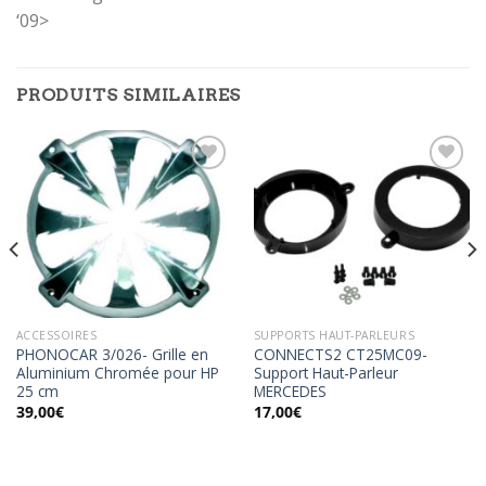
‘09>
PRODUITS SIMILAIRES
Ajouter
Ajouter
à la
à la
wishlist
wishlist
ACCESSOIRES
SUPPORTS HAUT-PARLEURS
PHONOCAR 3/026- Grille en
CONNECTS2 CT25MC09-
Aluminium Chromée pour HP
Support Haut-Parleur
25 cm
MERCEDES
39,00
€
17,00
€