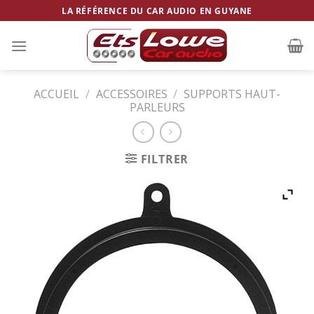
Skip
LA RÉFÉRENCE DU CAR AUDIO EN GUYANE
to
content
ACCUEIL
/
ACCESSOIRES
/
SUPPORTS HAUT-
PARLEURS
FILTRER