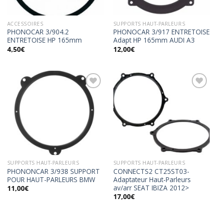
ACCESSOIRES
SUPPORTS HAUT-PARLEURS
PHONOCAR 3/904.2
PHONOCAR 3/917 ENTRETOISE
ENTRETOISE HP 165mm
Adapt HP 165mm AUDI A3
4,50
€
12,00
€
Ajouter
Ajouter
à la
à la
wishlist
wishlist
SUPPORTS HAUT-PARLEURS
SUPPORTS HAUT-PARLEURS
PHONONCAR 3/938 SUPPORT
CONNECTS2 CT25ST03-
POUR HAUT-PARLEURS BMW
Adaptateur Haut-Parleurs
av/arr SEAT IBIZA 2012>
11,00
€
17,00
€