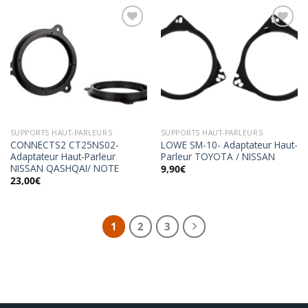
Ajouter
Ajouter
à la
à la
wishlist
wishlist
SUPPORTS HAUT-PARLEURS
SUPPORTS HAUT-PARLEURS
CONNECTS2 CT25NS02-
LOWE SM-10- Adaptateur Haut-
Adaptateur Haut-Parleur
Parleur TOYOTA / NISSAN
NISSAN QASHQAI/ NOTE
9,90
€
23,00
€
1
2
3