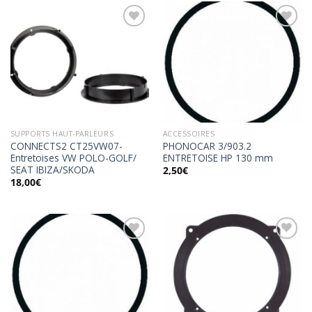
Ajouter
Ajouter
à la
à la
wishlist
wishlist
SUPPORTS HAUT-PARLEURS
ACCESSOIRES
CONNECTS2 CT25VW07-
PHONOCAR 3/903.2
Entretoises VW POLO-GOLF/
ENTRETOISE HP 130 mm
SEAT IBIZA/SKODA
2,50
€
18,00
€
Ajouter
Ajouter
à la
à la
wishlist
wishlist