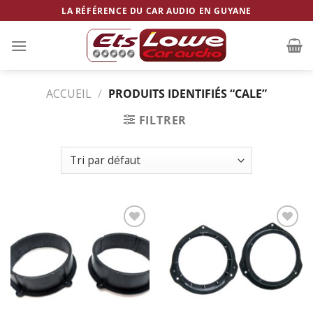
Skip
LA RÉFÉRENCE DU CAR AUDIO EN GUYANE
to
content
ACCUEIL
/
PRODUITS IDENTIFIÉS “CALE”
FILTRER
Ajouter
Ajouter
à la
à la
wishlist
wishlist