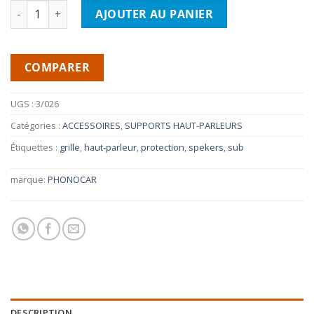
quantité de PHONOCAR 3/026- Grille en Aluminium Chromée 
AJOUTER AU PANIER
COMPARER
UGS :
3/026
Catégories :
ACCESSOIRES
,
SUPPORTS HAUT-PARLEURS
Étiquettes :
grille
,
haut-parleur
,
protection
,
spekers
,
sub
marque:
PHONOCAR
DESCRIPTION