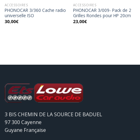
ACCESSOIRES
ACCESSOIRES
PHONOCAR 3/360 Cache radio
PHONOCAR 3/009- Pack de 2
universelle ISO
Grilles Rondes pour HP 20cm
30,00
€
23,00
€
3 BIS CHEMIN DE LA SOURCE DE BADUEL
97 300 Cayenne
Guyane Française