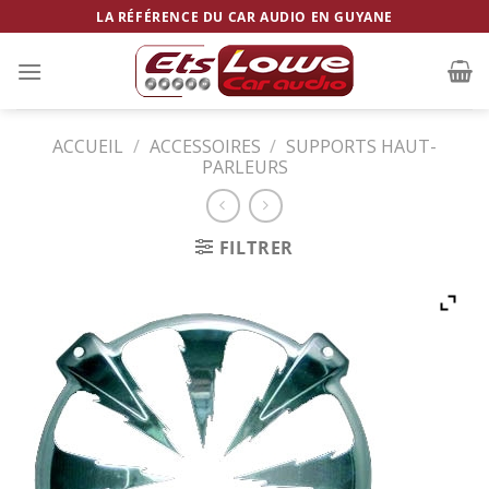
Skip
LA RÉFÉRENCE DU CAR AUDIO EN GUYANE
to
content
ACCUEIL
/
ACCESSOIRES
/
SUPPORTS HAUT-
PARLEURS
FILTRER