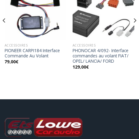
Ajouter
Ajouter
à la
à la
wishlist
wishlist
ACCESSOIRES
ACCESSOIRES
PIONEER CARPI184 Interface
PHONOCAR 4/092- Interface
Commande Au Volant
commandes au volant FIAT/
OPEL/ LANCIA/ FORD
79,00
€
129,00
€