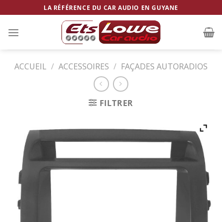
Skip
LA RÉFÉRENCE DU CAR AUDIO EN GUYANE
to
content
ACCUEIL
/
ACCESSOIRES
/
FAÇADES AUTORADIOS
FILTRER