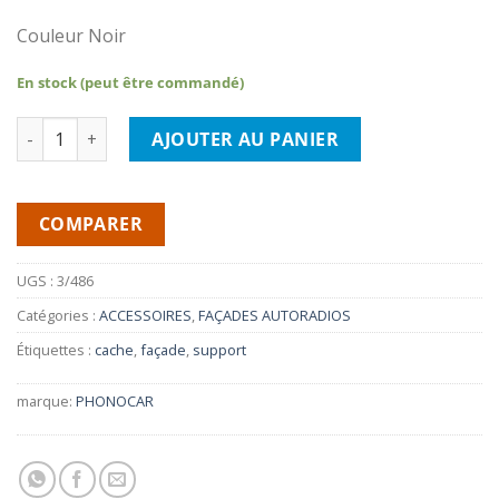
Couleur Noir
En stock (peut être commandé)
quantité de PHONOCAR 3/486-Cache TOYOTA LAND CRUISER J2
AJOUTER AU PANIER
COMPARER
UGS :
3/486
Catégories :
ACCESSOIRES
,
FAÇADES AUTORADIOS
Étiquettes :
cache
,
façade
,
support
marque:
PHONOCAR