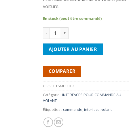
voiture.
En stock (peut être commandé)
quantité de CONNETS2 CTSMC001.2- Inter
AJOUTER AU PANIER
COMPARER
UGS :
CTSMC001.2
Catégorie :
INTERFACES POUR COMMANDE AU
VOLANT
Étiquettes :
commande
,
interface
,
volant