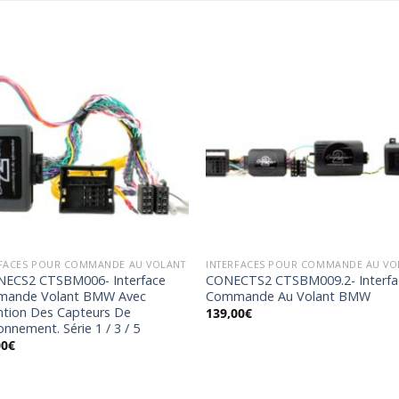
Ajouter
Ajou
à la
à l
wishlist
wishl
RFACES POUR COMMANDE AU VOLANT
INTERFACES POUR COMMANDE AU VO
ECS2 CTSBM006- Interface
CONECTS2 CTSBM009.2- Interfa
ande Volant BMW Avec
Commande Au Volant BMW
ntion Des Capteurs De
139,00
€
onnement. Série 1 / 3 / 5
00
€