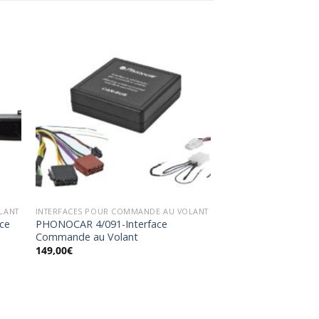
ter
Ajouter
a
à la
ist
wishlist
LANT
INTERFACES POUR COMMANDE AU VOLANT
ce
PHONOCAR 4/091-Interface
Commande au Volant
149,00
€