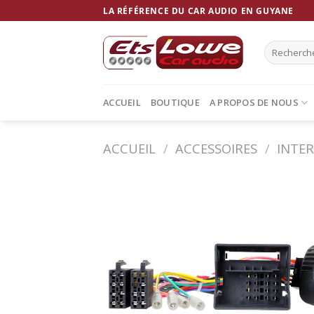
Skip
LA RÉFÉRENCE DU CAR AUDIO EN GUYANE
to
content
Recherche
pour :
ACCUEIL
BOUTIQUE
A PROPOS DE NOUS
ACCUEIL
/
ACCESSOIRES
/
INTE