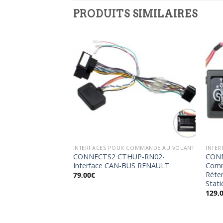
PRODUITS SIMILAIRES
Ajouter
Ajouter
à la
à la
wishlist
wishlist
COMMANDE AU VOLANT
INTERFACES POUR COMMANDE AU VOLANT
INTE
UP-PE01-
CONNECTS2 CTHUP-RN02-
CONN
BUS PEUGEOT
Interface CAN-BUS RENAULT
Comm
Réte
79,00
€
Stati
129,