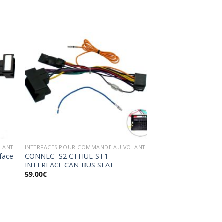
ter
Ajouter
a
à la
ist
wishlist
LANT
INTERFACES POUR COMMANDE AU VOLANT
face
CONNECTS2 CTHUE-ST1-
INTERFACE CAN-BUS SEAT
59,00
€