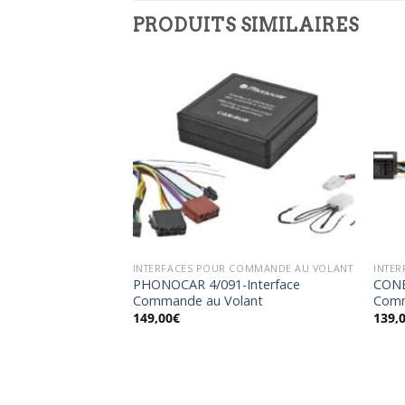
PRODUITS SIMILAIRES
Ajouter
Ajouter
à la
à la
wishlist
wishlist
COMMANDE AU VOLANT
INTERFACES POUR COMMANDE AU VOLANT
INTE
001- Interface
PHONOCAR 4/091-Interface
CONE
ecul
Commande au Volant
Comm
149,00
€
139,