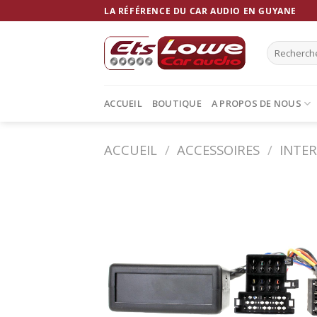
Skip
LA RÉFÉRENCE DU CAR AUDIO EN GUYANE
to
content
Recherche
pour :
ACCUEIL
BOUTIQUE
A PROPOS DE NOUS
ACCUEIL
/
ACCESSOIRES
/
INTE