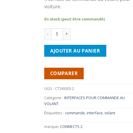
voiture.
En stock (peut être commandé)
quantité de CONNECTS2 CTSKI003.2- Inter
AJOUTER AU PANIER
COMPARER
UGS :
CTSKI003.2
Catégorie :
INTERFACES POUR COMMANDE AU
VOLANT
Étiquettes :
commande
,
interface
,
volant
marque:
CONNECTS 2