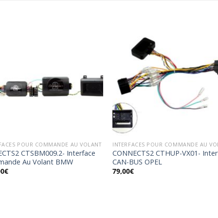
Ajouter
Ajou
à la
à l
wishlist
wishl
RFACES POUR COMMANDE AU VOLANT
INTERFACES POUR COMMANDE AU VO
CTS2 CTSBM009.2- Interface
CONNECTS2 CTHUP-VX01- Inter
ande Au Volant BMW
CAN-BUS OPEL
00
€
79,00
€