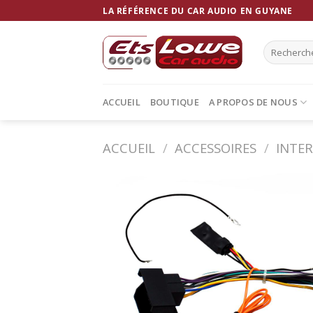
Skip
LA RÉFÉRENCE DU CAR AUDIO EN GUYANE
to
content
Recherche
pour :
ACCUEIL
BOUTIQUE
A PROPOS DE NOUS
ACCUEIL
/
ACCESSOIRES
/
INTE