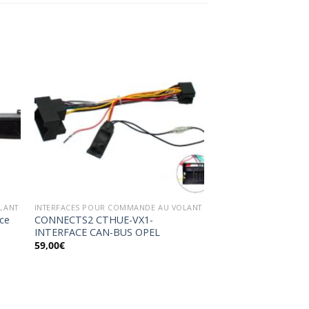
ter
Ajouter
a
à la
ist
wishlist
LANT
INTERFACES POUR COMMANDE AU VOLANT
ce
CONNECTS2 CTHUE-VX1-
INTERFACE CAN-BUS OPEL
59,00
€