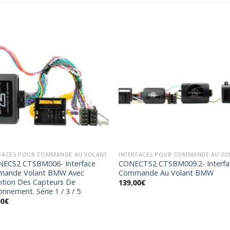
Ajouter
Ajou
à la
à l
wishlist
wishl
RFACES POUR COMMANDE AU VOLANT
INTERFACES POUR COMMANDE AU VO
ECS2 CTSBM006- Interface
CONECTS2 CTSBM009.2- Interfa
ande Volant BMW Avec
Commande Au Volant BMW
ntion Des Capteurs De
139,00
€
onnement. Série 1 / 3 / 5
00
€