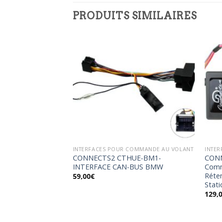
PRODUITS SIMILAIRES
Ajouter
Ajouter
à la
à la
wishlist
wishlist
COMMANDE AU VOLANT
INTERFACES POUR COMMANDE AU VOLANT
INTE
001- Interface
CONNECTS2 CTHUE-BM1-
CONN
ecul
INTERFACE CAN-BUS BMW
Comm
Réte
59,00
€
Stati
129,