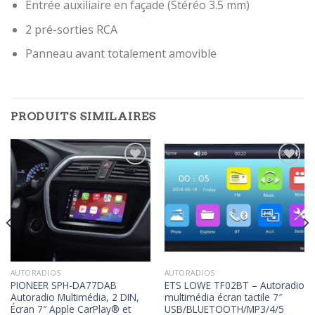
Entrée auxiliaire en façade (Stéréo 3.5 mm)
2 pré-sorties RCA
Panneau avant totalement amovible
PRODUITS SIMILAIRES
Ajouter
Ajouter
à la
à la
wishlist
wishlist
AUTORADIOS
AUTORADIOS
PIONEER SPH-DA77DAB
ETS LOWE TF02BT – Autoradio
Autoradio Multimédia, 2 DIN,
multimédia écran tactile 7″
Écran 7″ Apple CarPlay® et
USB/BLUETOOTH/MP3/4/5