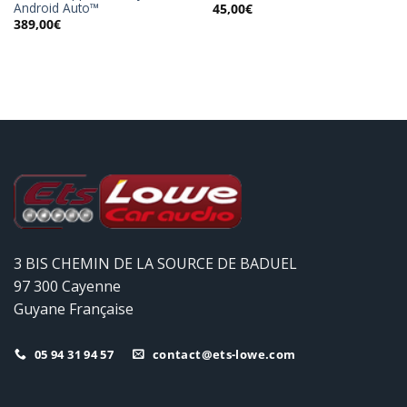
Android Auto™
45,00
€
389,00
€
3 BIS CHEMIN DE LA SOURCE DE BADUEL
97 300 Cayenne
Guyane Française
05 94 31 94 57
contact@ets-lowe.com