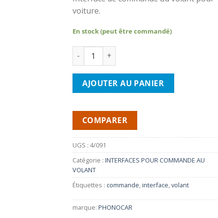
voiture.
En stock (peut être commandé)
quantité de PHONOCAR 4/091-Interface C
AJOUTER AU PANIER
COMPARER
UGS :
4/091
Catégorie :
INTERFACES POUR COMMANDE AU
VOLANT
Étiquettes :
commande
,
interface
,
volant
marque:
PHONOCAR