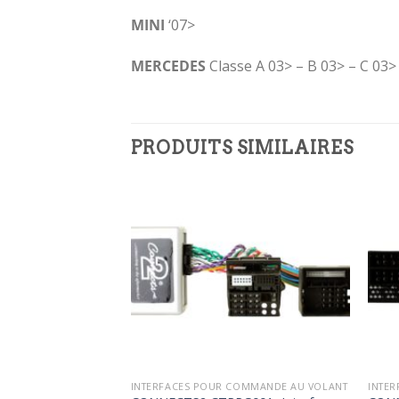
MINI
‘07>
MERCEDES
Classe A 03> – B 03> – C 03>
PRODUITS SIMILAIRES
Ajouter
Ajouter
à la
à la
wishlist
wishlist
COMMANDE AU VOLANT
INTERFACES POUR COMMANDE AU VOLANT
INTE