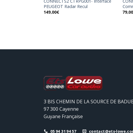
-ST01- Interface
CONNECTS2 CTRPG001- Interface
CONN
PEUGEOT Radar Recul
Comm
149,00
€
79,0
3 BIS CHEMIN DE LA SOURCE DE BADU
97 300 Cayenne
Guyane Française
05 94 31 94 57
contact@ets-lowe.c