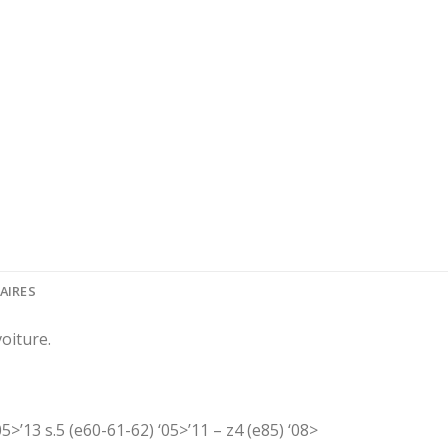
AIRES
oiture.
05>’13 s.5 (e60-61-62) ‘05>’11 – z4 (e85) ‘08>