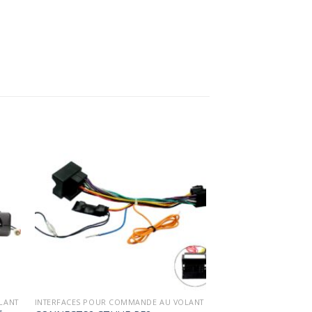
ter
Ajouter
a
à la
ist
wishlist
LANT
INTERFACES POUR COMMANDE AU VOLANT