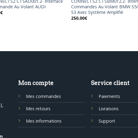
ECTS2 CTSAD001.2- Interface
CONNECTS2 CTSBM012.2- Inter
ande Au Volant AUDI
Commandes Au Volant BMW S5/
S3 Avec Système Amplifié
0
€
250,00
€
Mon compte
Service client
Mes commandes
Paiements
EL
Mes retours
Livraisons
Mes informations
Support
om