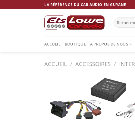
Skip
LA RÉFÉRENCE DU CAR AUDIO EN GUYANE
to
content
Recherche
pour :
ACCUEIL
BOUTIQUE
A PROPOS DE NOUS
ACCUEIL
/
ACCESSOIRES
/
INTE