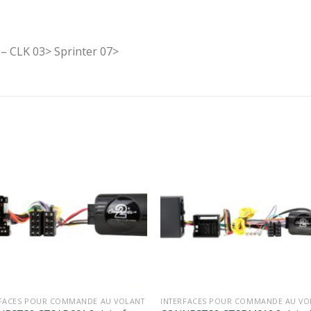
 – CLK 03> Sprinter 07>
Ajouter
Ajou
à la
à l
wishlist
wishl
RFACES POUR COMMANDE AU VOLANT
INTERFACES POUR COMMANDE AU VO