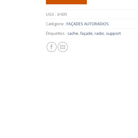
UGS :
3/435
Catégorie :
FAÇADES AUTORADIOS
Étiquettes :
cache
,
façade
,
radio
,
support