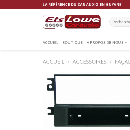
Skip
LA RÉFÉRENCE DU CAR AUDIO EN GUYANE
to
content
Recherche
pour :
ACCUEIL
BOUTIQUE
A PROPOS DE NOUS
ACCUEIL
/
ACCESSOIRES
/
FAÇA