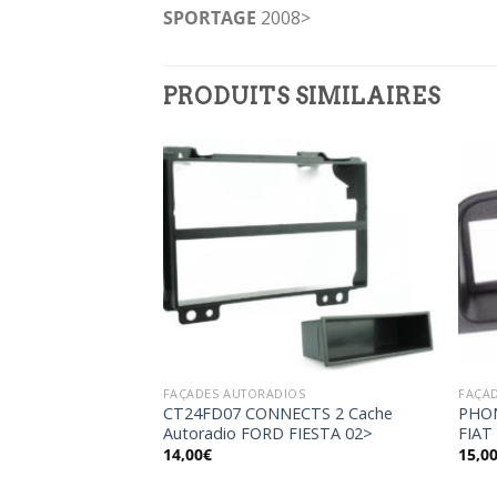
SPORTAGE
2008>
PRODUITS SIMILAIRES
Ajouter
Ajouter
à la
à la
wishlist
wishlist
OS
FAÇADES AUTORADIOS
FAÇA
 Cache Radio
CT24FD07 CONNECTS 2 Cache
PHON
 SEAT TOLEDO
Autoradio FORD FIESTA 02>
FIAT
14,00
€
15,0