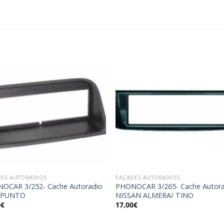
Ajouter
Ajou
à la
à l
wishlist
wishl
DES AUTORADIOS
FAÇADES AUTORADIOS
OCAR 3/252- Cache Autoradio
PHONOCAR 3/265- Cache Autor
 PUNTO
NISSAN ALMERA/ TINO
0
€
17,00
€