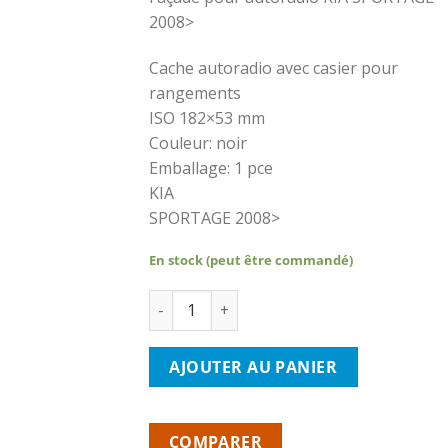
2008>
Cache autoradio avec casier pour
rangements
ISO 182×53 mm
Couleur: noir
Emballage: 1 pce
KIA
SPORTAGE 2008>
En stock (peut être commandé)
quantité de PHONOCAR 3/435 façade autor
AJOUTER AU PANIER
COMPARER