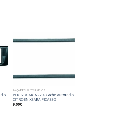
ter
Ajouter
a
à la
ist
wishlist
FAÇADES AUTORADIOS
adio
PHONOCAR 3/270- Cache Autoradio
CITROEN XSARA PICASSO
9,00
€