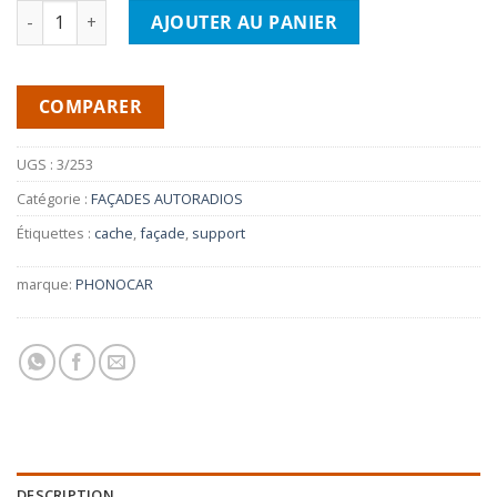
quantité de PHONOCAR 3/253- Cache Autoradio PEUGEOT 406
AJOUTER AU PANIER
COMPARER
UGS :
3/253
Catégorie :
FAÇADES AUTORADIOS
Étiquettes :
cache
,
façade
,
support
marque:
PHONOCAR
DESCRIPTION