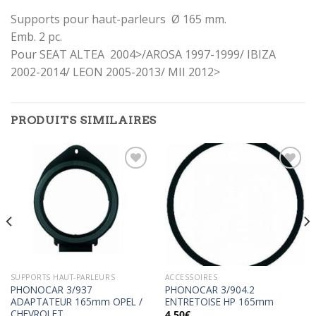
Supports pour haut-parleurs Ø 165 mm.
Emb. 2 pc.
Pour SEAT ALTEA 2004>/AROSA 1997-1999/ IBIZA
2002-2014/ LEON 2005-2013/ MII 2012>
PRODUITS SIMILAIRES
Ajouter
Ajouter
à la
à la
wishlist
wishlist
SUPPORTS HAUT-PARLEURS
ACCESSOIRES
PHONOCAR 3/937
PHONOCAR 3/904.2
ADAPTATEUR 165mm OPEL /
ENTRETOISE HP 165mm
CHEVROLET
4,50
€