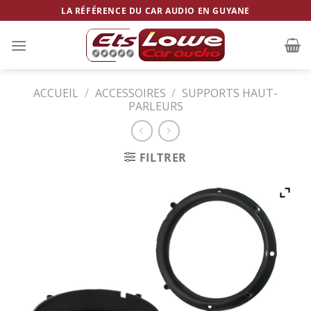
Skip
LA RÉFÉRENCE DU CAR AUDIO EN GUYANE
to
content
ACCUEIL
/
ACCESSOIRES
/
SUPPORTS HAUT-
PARLEURS
FILTRER