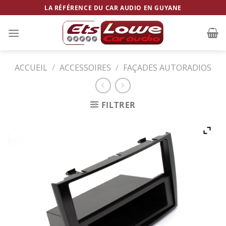
Skip
LA RÉFÉRENCE DU CAR AUDIO EN GUYANE
to
content
ACCUEIL
/
ACCESSOIRES
/
FAÇADES AUTORADIOS
FILTRER