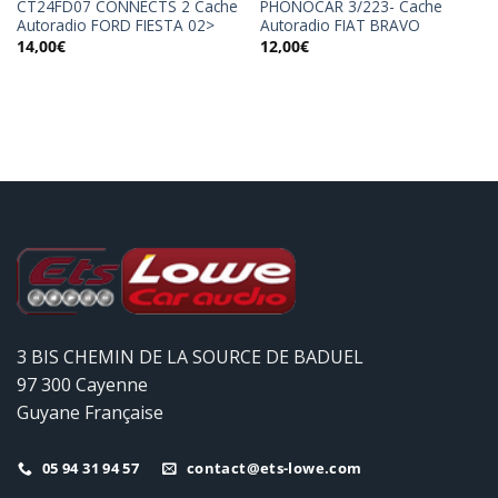
CT24FD07 CONNECTS 2 Cache
PHONOCAR 3/223- Cache
Autoradio FORD FIESTA 02>
Autoradio FIAT BRAVO
14,00
€
12,00
€
3 BIS CHEMIN DE LA SOURCE DE BADUEL
97 300 Cayenne
Guyane Française
05 94 31 94 57
contact@ets-lowe.com