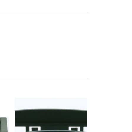
ter
Ajouter
a
à la
ist
wishlist