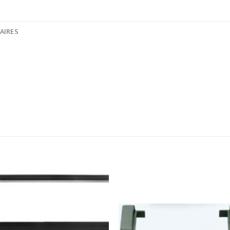
AIRES
Ajouter
Ajou
à la
à l
wishlist
wishl