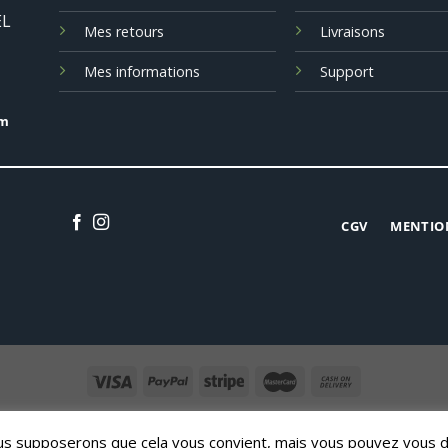
EL
Mes retours
Livraisons
Mes informations
Support
om
CGV
MENTIO
CONTACT
Nous supposerons que cela vous convient, mais vous pouvez vous 