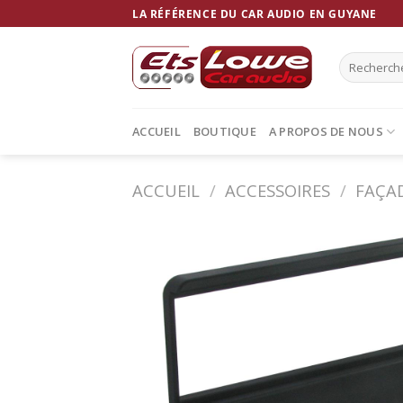
Skip
LA RÉFÉRENCE DU CAR AUDIO EN GUYANE
to
content
Recherche
pour :
ACCUEIL
BOUTIQUE
A PROPOS DE NOUS
ACCUEIL
/
ACCESSOIRES
/
FAÇA