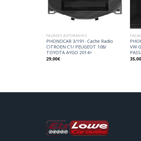
OS
FAÇADES AUTORADIOS
FAÇA
 Cache Autoradio
PHONOCAR 3/191- Cache Radio
PHON
 TINO
CITROEN C1/ PEUGEOT 108/
VW G
TOYOTA AYGO 2014>
PASS
29,00
€
35,0