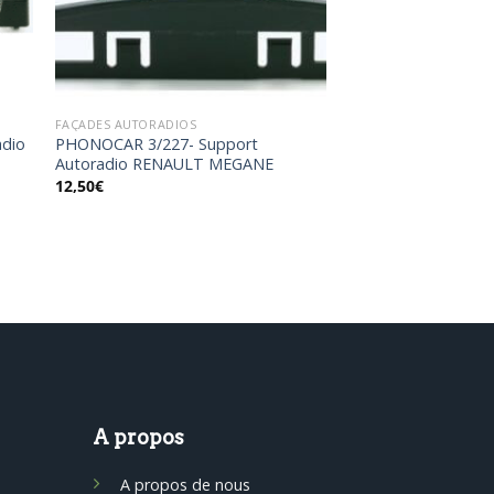
FAÇADES AUTORADIOS
adio
PHONOCAR 3/227- Support
Autoradio RENAULT MEGANE
12,50
€
A propos
A propos de nous