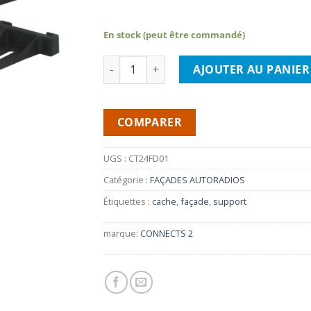
En stock (peut être commandé)
quantité de CONNECTS2 CT24FD01- Cache 
AJOUTER AU PANIER
COMPARER
UGS :
CT24FD01
Catégorie :
FAÇADES AUTORADIOS
Étiquettes :
cache
,
façade
,
support
marque:
CONNECTS 2