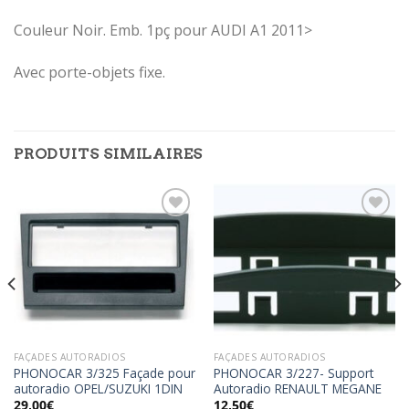
Couleur Noir. Emb. 1pç pour AUDI A1 2011>
Avec porte-objets fixe.
PRODUITS SIMILAIRES
Ajouter
Ajouter
à la
à la
wishlist
wishlist
FAÇADES AUTORADIOS
FAÇADES AUTORADIOS
PHONOCAR 3/325 Façade pour
PHONOCAR 3/227- Support
autoradio OPEL/SUZUKI 1DIN
Autoradio RENAULT MEGANE
29,00
€
12,50
€