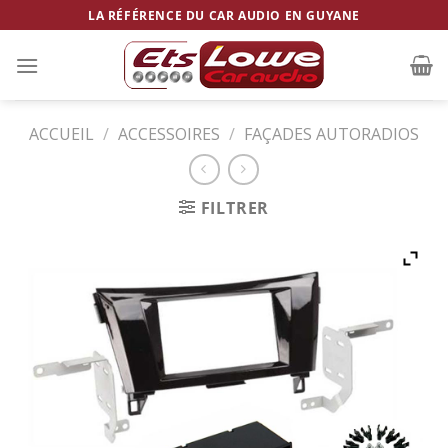
Skip
LA RÉFÉRENCE DU CAR AUDIO EN GUYANE
to
content
ACCUEIL
/
ACCESSOIRES
/
FAÇADES AUTORADIOS
FILTRER