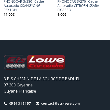
PHONOCAR 3/280- Cache
PHONOCAR 3/270- Cache
Autoradio SSANGYONG
Autoradio CITROEN XSARA
REXTON
PICASSO
11,00
€
9,00
€
3 BIS CHEMIN DE LA SOURCE DE BADUEL
97 300 Cayenne
Guyane Française
05 94 31 94 57
contact@ets-lowe.com