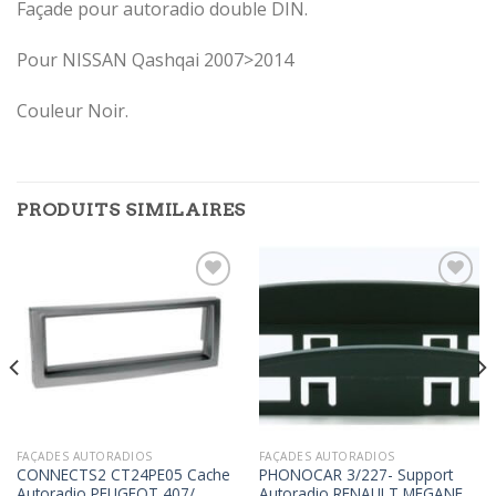
Façade pour autoradio double DIN.
Pour NISSAN Qashqai 2007>2014
Couleur Noir.
PRODUITS SIMILAIRES
Ajouter
Ajouter
à la
à la
wishlist
wishlist
FAÇADES AUTORADIOS
FAÇADES AUTORADIOS
CONNECTS2 CT24PE05 Cache
PHONOCAR 3/227- Support
Autoradio PEUGEOT 407/
Autoradio RENAULT MEGANE