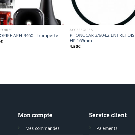
SOIRES
ACCESSOIRES
PHONOCAR 3/904.2 ENTRETOIS
OPIPE APH-9460- Trompette
HP 165mm
0
€
4,50
€
Mon compte
Service client
Mes commandes
Paiements