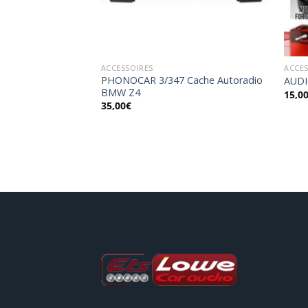
ACCESSOIRES
ACCES
 Interface
PHONOCAR 3/347 Cache Autoradio
AUDI
lant FIAT/ OPEL/
BMW Z4
15,0
35,00
€