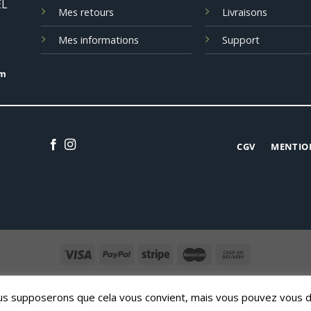
EL
Mes retours
Livraisons
Mes informations
Support
om
CGV
MENTIO
CONTACT
Nous supposerons que cela vous convient, mais vous pouvez vous 
Copyright 2026 ©
LOGICAL SYSTEMS