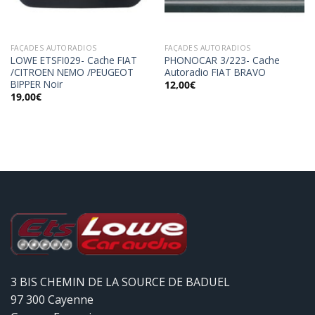
FAÇADES AUTORADIOS
FAÇADES AUTORADIOS
LOWE ETSFI029- Cache FIAT
PHONOCAR 3/223- Cache
/CITROEN NEMO /PEUGEOT
Autoradio FIAT BRAVO
BIPPER Noir
12,00
€
19,00
€
3 BIS CHEMIN DE LA SOURCE DE BADUEL
97 300 Cayenne