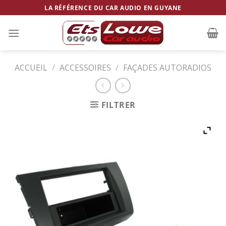
Skip
LA RÉFÉRENCE DU CAR AUDIO EN GUYANE
to
content
ACCUEIL
/
ACCESSOIRES
/
FAÇADES AUTORADIOS
FILTRER