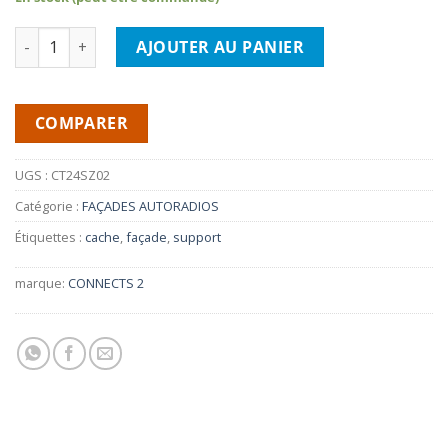
quantité de CONNECTS 2 CT24SZ02- Façade SUZUKI SWIFT 05>
AJOUTER AU PANIER
COMPARER
UGS :
CT24SZ02
Catégorie :
FAÇADES AUTORADIOS
Étiquettes :
cache
,
façade
,
support
marque:
CONNECTS 2