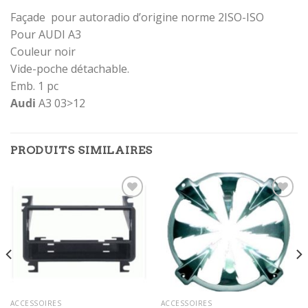
Façade pour autoradio d’origine norme 2ISO-ISO
Pour AUDI A3
Couleur noir
Vide-poche détachable.
Emb. 1 pc
Audi
A3 03>12
PRODUITS SIMILAIRES
Ajouter
Ajouter
à la
à la
wishlist
wishlist
ACCESSOIRES
ACCESSOIRES