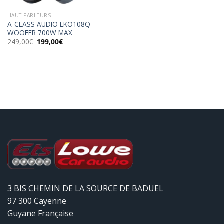
HAUT-PARLEURS
A-CLASS AUDIO EKO108Q
WOOFER 700W MAX
Le
Le
249,00
€
199,00
€
prix
prix
initial
actuel
était :
est :
249,00€.
199,00€.
3 BIS CHEMIN DE LA SOURCE DE BADUEL
97 300 Cayenne
Guyane Française