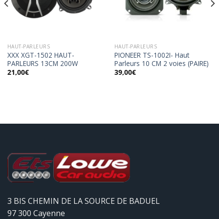
à la
à la
wishlist
wishlist
HAUT-PARLEURS
HAUT-PARLEURS
XXX XGT-1502 HAUT-
PIONEER TS-1002I- Haut
PARLEURS 13CM 200W
Parleurs 10 CM 2 voies (PAIRE)
21,00
€
39,00
€
3 BIS CHEMIN DE LA SOURCE DE BADUEL
97 300 Cayenne