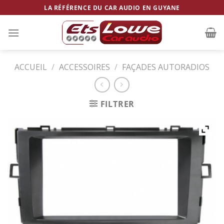
Skip
LA RÉFÉRENCE DU CAR AUDIO EN GUYANE
to
content
ACCUEIL
/
ACCESSOIRES
/
FAÇADES AUTORADIOS
FILTRER