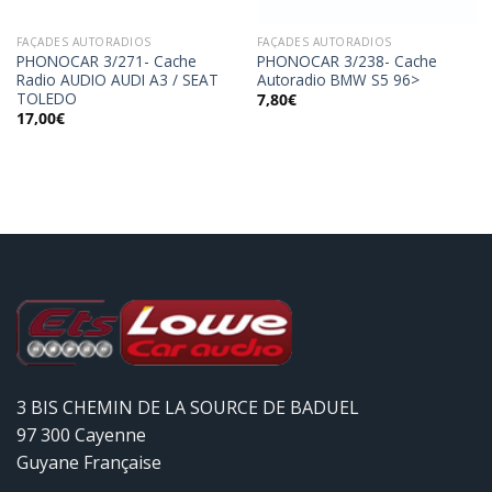
FAÇADES AUTORADIOS
FAÇADES AUTORADIOS
PHONOCAR 3/271- Cache
PHONOCAR 3/238- Cache
Radio AUDIO AUDI A3 / SEAT
Autoradio BMW S5 96>
TOLEDO
7,80
€
17,00
€
3 BIS CHEMIN DE LA SOURCE DE BADUEL
97 300 Cayenne
Guyane Française