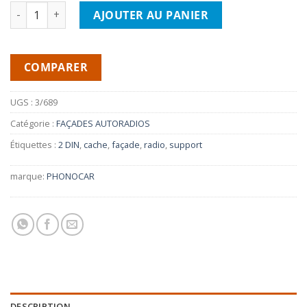
quantité de PHONOCAR 3/689 Cache pour autoradio 2din TOY
AJOUTER AU PANIER
COMPARER
UGS :
3/689
Catégorie :
FAÇADES AUTORADIOS
Étiquettes :
2 DIN
,
cache
,
façade
,
radio
,
support
marque:
PHONOCAR
DESCRIPTION