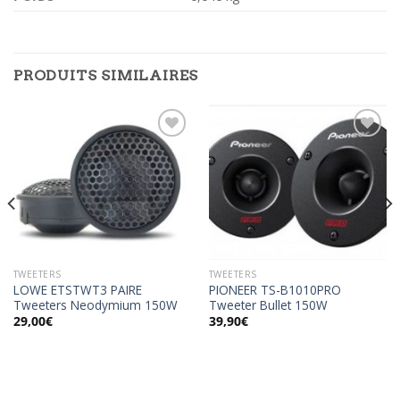
PRODUITS SIMILAIRES
Ajouter
Ajouter
à la
à la
wishlist
wishlist
TWEETERS
TWEETERS
LOWE ETSTWT3 PAIRE
PIONEER TS-B1010PRO
Tweeters Neodymium 150W
Tweeter Bullet 150W
29,00
€
39,90
€