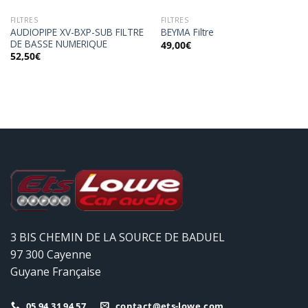
FILTRES
FILTRES
AUDIOPIPE XV-BXP-SUB FILTRE
BEYMA Filtre
DE BASSE NUMERIQUE
49,00
€
52,50
€
3 BIS CHEMIN DE LA SOURCE DE BADUEL
97 300 Cayenne
Guyane Française
05 94 31 94 57
contact@ets-lowe.com