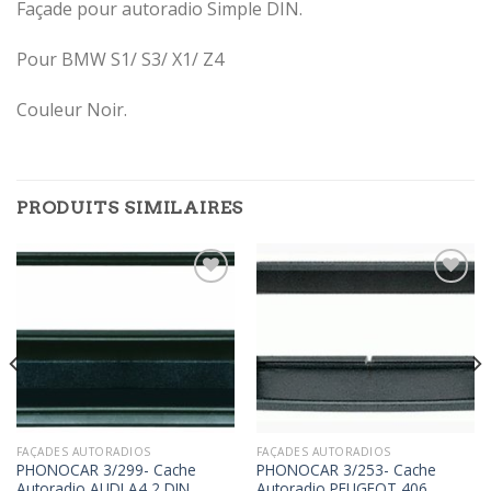
Façade pour autoradio Simple DIN.
Pour BMW S1/ S3/ X1/ Z4
Couleur Noir.
PRODUITS SIMILAIRES
Ajouter
Ajouter
à la
à la
wishlist
wishlist
FAÇADES AUTORADIOS
FAÇADES AUTORADIOS
PHONOCAR 3/299- Cache
PHONOCAR 3/253- Cache
Autoradio AUDI A4 2 DIN
Autoradio PEUGEOT 406