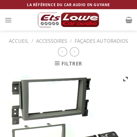
Skip
LA RÉFÉRENCE DU CAR AUDIO EN GUYANE
to
content
ACCUEIL
/
ACCESSOIRES
/
FAÇADES AUTORADIOS
FILTRER