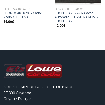
FAÇADES AUTORADIOS
FAÇADES AUTORADIOS
PHONOCAR 3/203- Cache
PHONOCAR 3/263- Cache
Radio CITROEN C1
Autoradio CHRYSLER CRUISER
PHONOCAR
39,00
€
12,00
€
3 BIS CHEMIN DE LA SOURCE DE BADUEL
97 300 Cayenne
Guyane Française