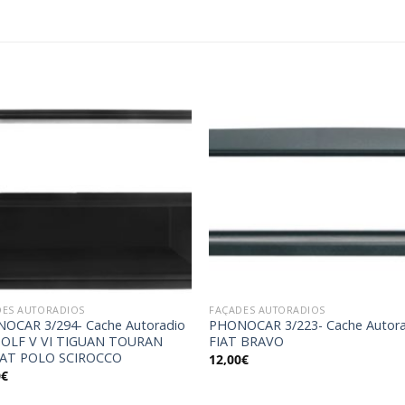
Ajouter
Ajou
à la
à l
wishlist
wishl
DES AUTORADIOS
FAÇADES AUTORADIOS
OCAR 3/294- Cache Autoradio
PHONOCAR 3/223- Cache Autor
OLF V VI TIGUAN TOURAN
FIAT BRAVO
AT POLO SCIROCCO
12,00
€
0
€