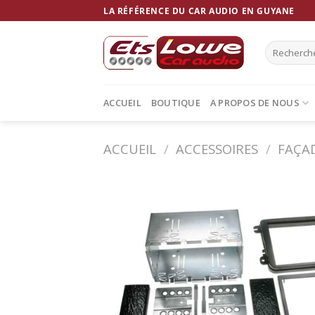
Skip
LA RÉFÉRENCE DU CAR AUDIO EN GUYANE
to
content
Recherche
pour :
ACCUEIL
BOUTIQUE
A PROPOS DE NOUS
ACCUEIL
/
ACCESSOIRES
/
FAÇA