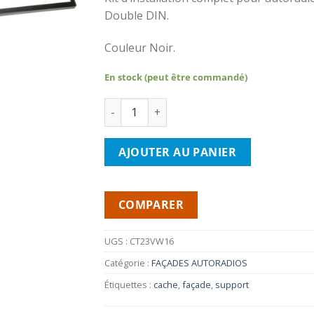
Double DIN.
Couleur Noir.
En stock (peut être commandé)
quantité de CONNECTS2 CT23VW16- Façad
AJOUTER AU PANIER
COMPARER
UGS :
CT23VW16
Catégorie :
FAÇADES AUTORADIOS
Étiquettes :
cache
,
façade
,
support