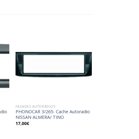
ter
Ajouter
a
à la
ist
wishlist
FAÇADES AUTORADIOS
adio
PHONOCAR 3/265- Cache Autoradio
NISSAN ALMERA/ TINO
17,00
€