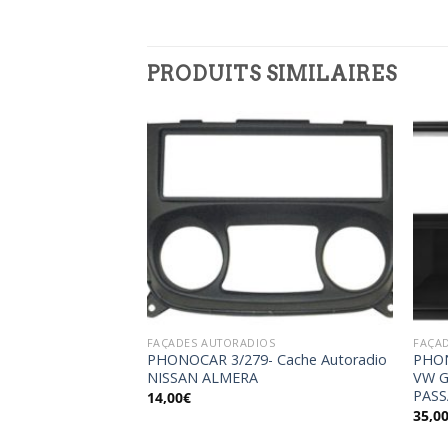
PRODUITS SIMILAIRES
Ajouter
Ajouter
à la
à la
wishlist
wishlist
OS
FAÇADES AUTORADIOS
FAÇA
 Cache Autoradio
PHONOCAR 3/279- Cache Autoradio
PHON
PICASSO
NISSAN ALMERA
VW G
PASS
14,00
€
35,0