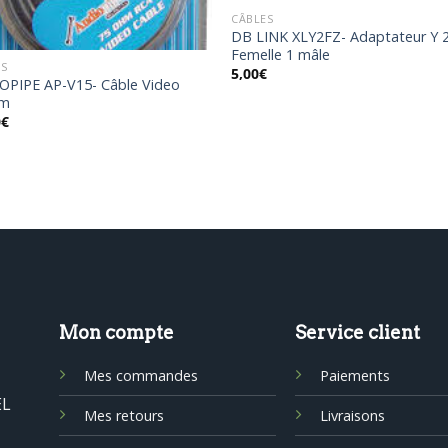
CÂBLES
DB LINK XLY2FZ- Adaptateur Y 
Femelle 1 mâle
ES
5,00
€
OPIPE AP-V15- Câble Video
 m
0
€
Mon compte
Service client
Mes commandes
Paiements
EL
Mes retours
Livraisons