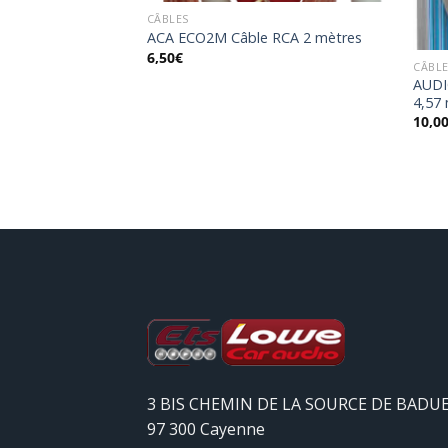
CÂBLES
-VW02 1 PR
ACA ECO2M Câble RCA 2 mètres
-PARLEUR
6,50
€
CÂBL
AUDI
4,57
10,0
3 BIS CHEMIN DE LA SOURCE DE BADU
97 300 Cayenne