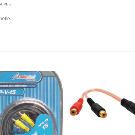
AIRES
elle.
Ajouter
Ajou
à la
à l
wishlist
wishl