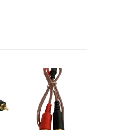
ter
Ajouter
a
à la
ist
wishlist