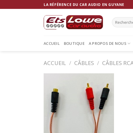
Skip
LA RÉFÉRENCE DU CAR AUDIO EN GUYANE
to
content
Recherche
pour :
ACCUEIL
BOUTIQUE
A PROPOS DE NOUS
ACCUEIL
/
CÂBLES
/
CÂBLES RC