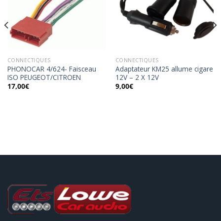
Ajouter
Ajouter
à la
à la
wishlist
wishlist
CONNECTIQUES
CONNECTIQUES
PHONOCAR 4/624- Faisceau
Adaptateur KM25 allume cigare
ISO PEUGEOT/CITROEN
12V – 2 X 12V
17,00
€
9,00
€