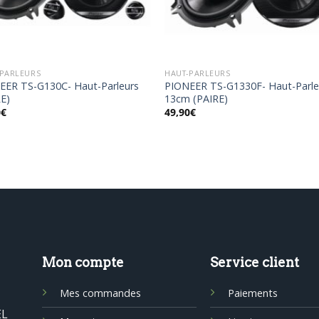
-PARLEURS
HAUT-PARLEURS
EER TS-G130C- Haut-Parleurs
PIONEER TS-G1330F- Haut-Parle
RE)
13cm (PAIRE)
0
€
49,90
€
Mon compte
Service client
Mes commandes
Paiements
EL