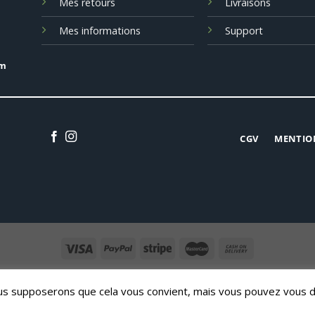
Mes retours
Livraisons
Mes informations
Support
om
CGV
MENTIO
CONTACT
Nous supposerons que cela vous convient, mais vous pouvez vous 
Copyright 2026 ©
LOGICAL SYSTEMS