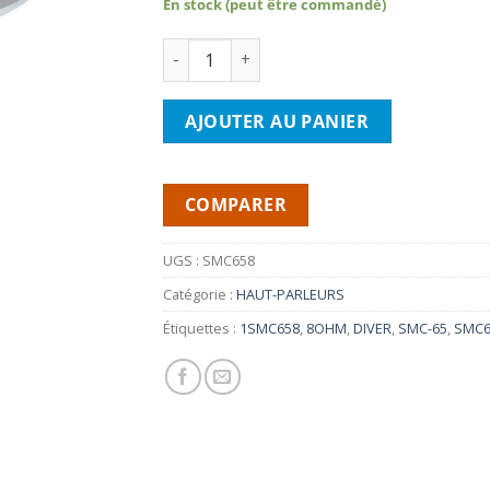
En stock (peut être commandé)
quantité de BEYMA SMC658 DRIVER 8OHM
AJOUTER AU PANIER
COMPARER
UGS :
SMC658
Catégorie :
HAUT-PARLEURS
Étiquettes :
1SMC658
,
8OHM
,
DIVER
,
SMC-65
,
SMC6