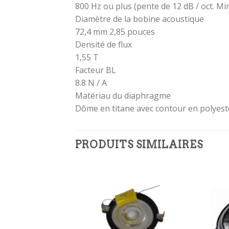
800 Hz ou plus (pente de 12 dB / oct. Mi
Diamètre de la bobine acoustique
72,4 mm 2,85 pouces
Densité de flux
1,55 T
Facteur BL
8.8 N / A
Matériau du diaphragme
Dôme en titane avec contour en polyest
PRODUITS SIMILAIRES
Ajouter
Ajouter
à la
à la
wishlist
wishlist