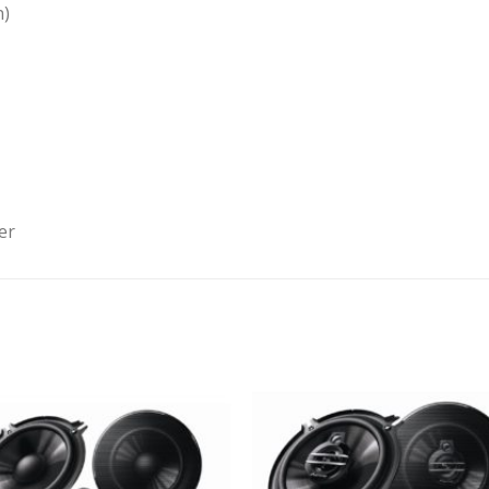
n)
er
Ajouter
Ajou
à la
à l
wishlist
wishl