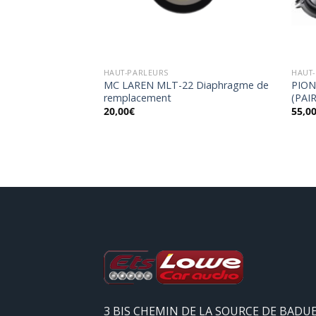
HAUT-PARLEURS
HAUT
F- Haut-Parleurs
MC LAREN MLT-22 Diaphragme de
PION
E)
remplacement
(PAI
20,00
€
55,0
3 BIS CHEMIN DE LA SOURCE DE BADU