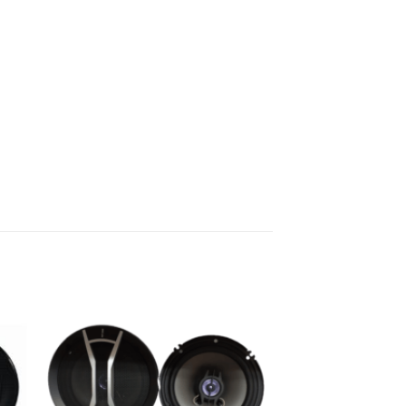
ter
Ajouter
a
à la
ist
wishlist